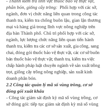
- Thanh kiểm tra lĩnh vực thuốc bảo vệ thực vật,
phân bón, giống cây trồng:
P
hối hợp với các sở,
ngành, đơn vị chức năng liên quan trong công tác
thanh tra, kiểm tra chống buôn lậu, gian lận thương
mại và hàng giả trong lĩnh vực nông nghiệp trên
địa bàn Thành phố.
Chủ trì phối hợp với các
s
ở,
ngành, lực lượng chức năng liên quan
tiến hành
thanh tra, kiểm tra các cơ sở sản xuất, gia công, sang
chai, đóng gói thuốc bảo vệ thực vật, các cơ sở buôn
bán thuốc bảo vệ thực vật; thanh tra, kiểm tra việc
chấp hành pháp luật chuyên ngành về sản xuất trồng
trọt, giống cây trồng nông nghiệp, sản xuất kinh
doanh phân bón
.
2.2
Công tác quản lý mã số vùng trồng, cơ sở
đóng gói xuất khẩu
-
Công tác giám sát định kỳ mã số vùng trồng, cơ
sở đóng gói: tiếp tục giám sát định kỳ mã số vùng