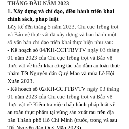
THÁNG ĐẦU
NĂM
2023
1. Xây dựng và chỉ đạo, điều hành triển khai
chính sách, pháp luật
Lũy kế đến
tháng 5
năm
2023
, Chi cục Trồng trọt
và Bảo vệ thực vật đã xây dựng và ban hành một
số văn bản chỉ đạo triển khai thực hiện như sau:
- Kế hoạch số 04/KH-CCTTBVTV
ngày 03 tháng
01 năm 2023 của
Chi cục Trồng trọt và Bảo vệ
thực vật
v
ề
triển khai công tác bảo đảm an toàn thực
phẩm
Tết Nguyên đán Quý Mão và mùa Lễ Hội
Xuân 2023
.
-
Kế hoạch số 02/KH-CCTTBVTV
ngày 03 tháng
01 năm 2023 của
Chi cục Trồng trọt và Bảo vệ
thực vật
về
Kiểm tra việc chấp hành pháp luật về
an toàn thực phẩm tại vùng sản xuất rau trên địa
bàn Thành phố Hồ Chí Minh (trước, trong và sau
Tết Nguyên đán Quý Mão 2023).