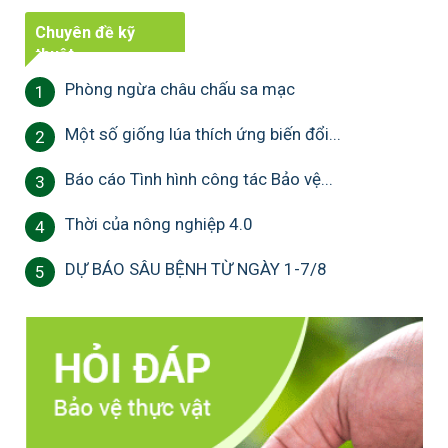
Chuyên đề kỹ
thuật
Phòng ngừa châu chấu sa mạc
1
Một số giống lúa thích ứng biến đổi...
2
Báo cáo Tình hình công tác Bảo vệ...
3
Thời của nông nghiệp 4.0
4
DỰ BÁO SÂU BỆNH TỪ NGÀY 1-7/8
5