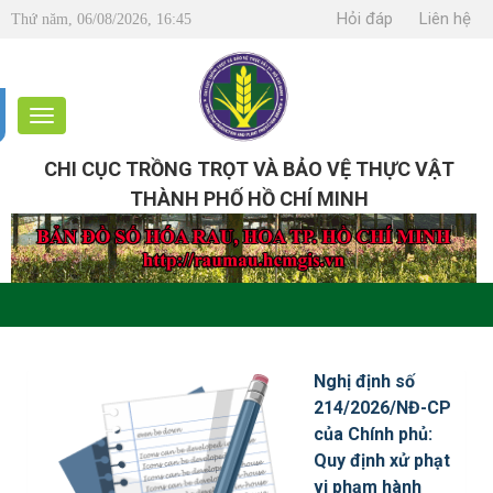
Hỏi đáp
Liên hệ
Thứ năm, 06/08/2026, 16:45
CHI CỤC TRỒNG TRỌT VÀ BẢO VỆ THỰC VẬT
THÀNH PHỐ HỒ CHÍ MINH
Nghị định số
214/2026/NĐ-CP
của Chính phủ:
Quy định xử phạt
vi phạm hành