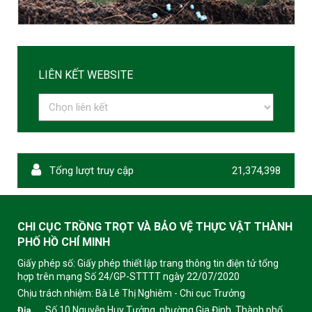
LIÊN KẾT WEBSITE
Tổng lượt truy cập
21,374,398
CHI CỤC TRỒNG TRỌT VÀ BẢO VỆ THỰC VẬT THÀNH
PHỐ HỒ CHÍ MINH
Giấy phép số: Giấy phép thiết lập trang thông tin điện tử tổng
hợp trên mạng Số 24/GP-STTTT ngày 22/07/2020
Chịu trách nhiệm:
Bà Lê Thị Nghiêm - Chi cục Trưởng
Số 10 Nguyễn Huy Tưởng, phường Gia Định, Thành phố
Địa