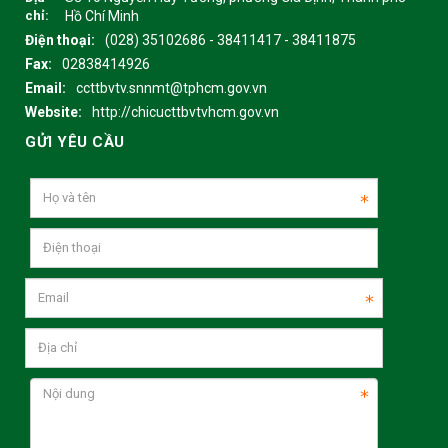
chỉ:
Hồ Chí Minh
Điện thoại:
(028) 35102686 - 38411417 - 38411875
Fax:
02838414926
Email:
ccttbvtv.snnmt@tphcm.gov.vn
Website:
http://chicucttbvtvhcm.gov.vn
GỬI YÊU CẦU