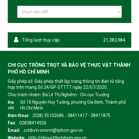
Tổng lượt truy cập
21,383,984
CHI CỤC TRỒNG TRỌT VÀ BẢO VỆ THỰC VẬT THÀNH
PHỐ HỒ CHÍ MINH
Giấy phép số: Giấy phép thiết lập trang thông tin điện tử tổng
hợp trên mạng Số 24/GP-STTTT ngày 22/07/2020
Chịu trách nhiệm:
Bà Lê Thị Nghiêm - Chi cục Trưởng
Số 10 Nguyễn Huy Tưởng, phường Gia Định, Thành phố
Địa
chỉ:
Hồ Chí Minh
Điện thoại:
(028) 35102686 - 38411417 - 38411875
Fax:
02838414926
Email:
ccttbvtv.snnmt@tphcm.gov.vn
Website:
http://chicucttbvtvhcm.gov.vn