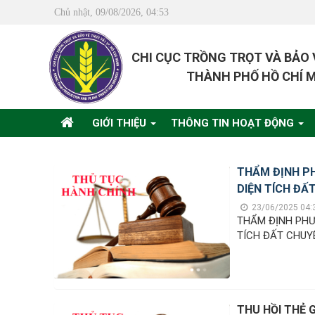
Chủ nhật, 09/08/2026, 04:53
CHI CỤC TRỒNG TRỌT VÀ BẢO
THÀNH PHỐ HỒ CHÍ 
GIỚI THIỆU
THÔNG TIN HOẠT ĐỘNG
THẨM ĐỊNH PH
DIỆN TÍCH ĐẤ
23/06/2025 04:
THẨM ĐỊNH PHƯ
TÍCH ĐẤT CHUY
THU HỒI THẺ 