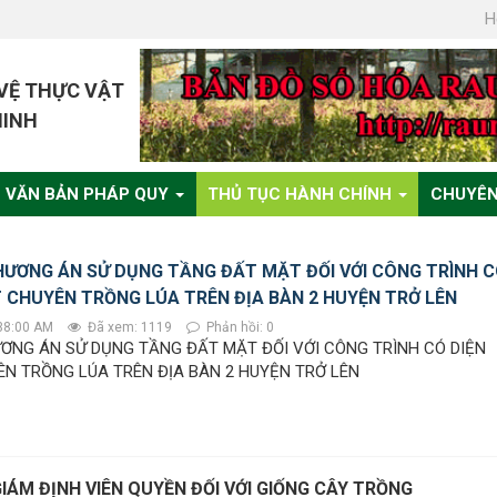
H
 VỆ THỰC VẬT
MINH
VĂN BẢN PHÁP QUY
THỦ TỤC HÀNH CHÍNH
CHUYÊN
ƯƠNG ÁN SỬ DỤNG TẦNG ĐẤT MẶT ĐỐI VỚI CÔNG TRÌNH 
T CHUYÊN TRỒNG LÚA TRÊN ĐỊA BÀN 2 HUYỆN TRỞ LÊN
38:00 AM
Đã xem: 1119
Phản hồi: 0
ƠNG ÁN SỬ DỤNG TẦNG ĐẤT MẶT ĐỐI VỚI CÔNG TRÌNH CÓ DIỆN
ÊN TRỒNG LÚA TRÊN ĐỊA BÀN 2 HUYỆN TRỞ LÊN
GIÁM ĐỊNH VIÊN QUYỀN ĐỐI VỚI GIỐNG CÂY TRỒNG