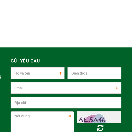
GỬI YÊU CẦU
g