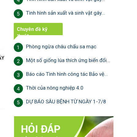
4
Tình hình sản xuất và sinh vật gây...
5
Chuyên đề kỹ
thuật
Phòng ngừa châu chấu sa mạc
1
ÂY
Một số giống lúa thích ứng biến đổi...
2
Báo cáo Tình hình công tác Bảo vệ...
3
Thời của nông nghiệp 4.0
4
DỰ BÁO SÂU BỆNH TỪ NGÀY 1-7/8
5