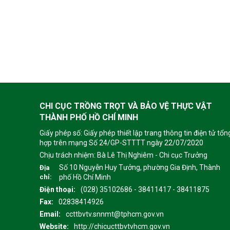
CHI CỤC TRỒNG TRỌT VÀ BẢO VỆ THỰC VẬT
THÀNH PHỐ HỒ CHÍ MINH
Giấy phép số: Giấy phép thiết lập trang thông tin điện tử tổn
hợp trên mạng Số 24/GP-STTTT ngày 22/07/2020
Chịu trách nhiệm:
Bà Lê Thị Nghiêm - Chi cục Trưởng
Số 10 Nguyễn Huy Tưởng, phường Gia Định, Thành
Địa
chỉ:
phố Hồ Chí Minh
Điện thoại:
(028) 35102686 - 38411417 - 38411875
Fax:
02838414926
Email:
ccttbvtv.snnmt@tphcm.gov.vn
Website:
http://chicucttbvtvhcm.gov.vn