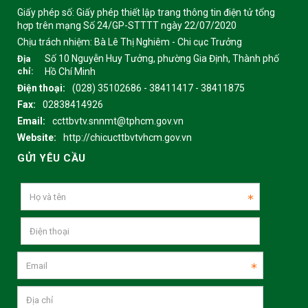
Giấy phép số: Giấy phép thiết lập trang thông tin điện tử tổng
hợp trên mạng Số 24/GP-STTTT ngày 22/07/2020
Chịu trách nhiệm:
Bà Lê Thị Nghiêm - Chi cục Trưởng
Số 10 Nguyễn Huy Tưởng, phường Gia Định, Thành phố
Địa
chỉ:
Hồ Chí Minh
Điện thoại:
(028) 35102686 - 38411417 - 38411875
Fax:
02838414926
Email:
ccttbvtv.snnmt@tphcm.gov.vn
Website:
http://chicucttbvtvhcm.gov.vn
GỬI YÊU CẦU