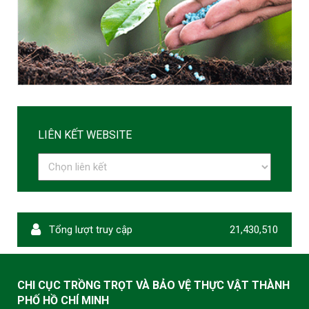
LIÊN KẾT WEBSITE
Tổng lượt truy cập
21,430,510
CHI CỤC TRỒNG TRỌT VÀ BẢO VỆ THỰC VẬT THÀNH
PHỐ HỒ CHÍ MINH