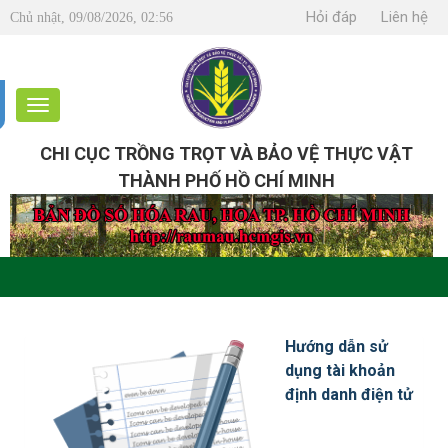
Hỏi đáp
Liên hệ
Chủ nhật, 09/08/2026, 02:56
CHI CỤC TRỒNG TRỌT VÀ BẢO VỆ THỰC VẬT
THÀNH PHỐ HỒ CHÍ MINH
Hướng dẫn sử
dụng tài khoản
định danh điện tử