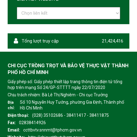
Tổng lượt truy cập
21,424,416
CHI CỤC TRỒNG TRỌT VÀ BẢO VỆ THỰC VẬT THÀNH
PHỐ HỒ CHÍ MINH
Giấy phép số: Giấy phép thiết lập trang thông tin điện tử tổng
hợp trên mạng Số 24/GP-STTTT ngày 22/07/2020
Chịu trách nhiệm:
Bà Lê Thị Nghiêm - Chi cục Trưởng
Số 10 Nguyễn Huy Tưởng, phường Gia Định, Thành phố
Địa
chỉ:
Hồ Chí Minh
Điện thoại:
(028) 35102686 - 38411417 - 38411875
Fax:
02838414926
Email:
ccttbvtv.snnmt@tphcm.gov.vn