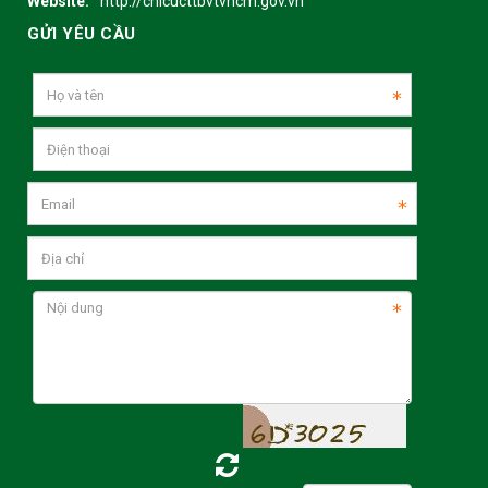
Website:
http://chicucttbvtvhcm.gov.vn
GỬI YÊU CẦU