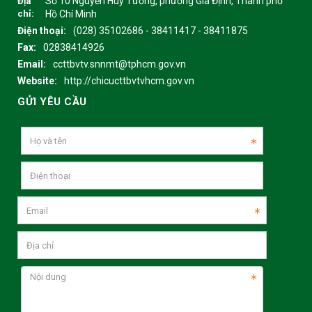
Số 10 Nguyễn Huy Tưởng, phường Gia Định, Thành phố
Địa
chỉ:
Hồ Chí Minh
Điện thoại:
(028) 35102686 - 38411417 - 38411875
Fax:
02838414926
Email:
ccttbvtv.snnmt@tphcm.gov.vn
Website:
http://chicucttbvtvhcm.gov.vn
GỬI YÊU CẦU