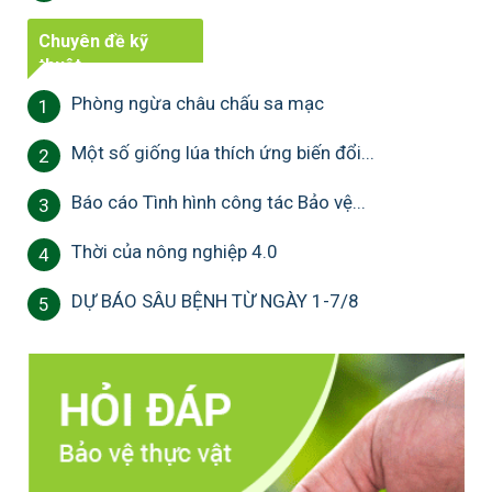
Chuyên đề kỹ
thuật
Phòng ngừa châu chấu sa mạc
1
Một số giống lúa thích ứng biến đổi...
2
Báo cáo Tình hình công tác Bảo vệ...
3
Thời của nông nghiệp 4.0
4
DỰ BÁO SÂU BỆNH TỪ NGÀY 1-7/8
5