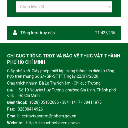
Tổng lượt truy cập
21,425,236
CHI CỤC TRỒNG TRỌT VÀ BẢO VỆ THỰC VẬT THÀNH
PHỐ HỒ CHÍ MINH
Giấy phép số: Giấy phép thiết lập trang thông tin điện tử tổng
hợp trên mạng Số 24/GP-STTTT ngày 22/07/2020
Chịu trách nhiệm:
Bà Lê Thị Nghiêm - Chi cục Trưởng
Số 10 Nguyễn Huy Tưởng, phường Gia Định, Thành phố
Địa
chỉ:
Hồ Chí Minh
Điện thoại:
(028) 35102686 - 38411417 - 38411875
Fax:
02838414926
Email:
ccttbvtv.snnmt@tphcm.gov.vn
Website:
http://chicucttbvtvhcm.gov.vn