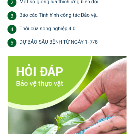
Một số giống lúa thích ứng biến đổi...
2
Báo cáo Tình hình công tác Bảo vệ...
3
Thời của nông nghiệp 4.0
4
DỰ BÁO SÂU BỆNH TỪ NGÀY 1-7/8
5