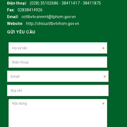
Điện thoại:
(028) 35102686 - 38411417 - 38411875
Fax:
02838414926
Email:
ccttbvtv.snnmt@tphcm.gov.vn
Website:
http://chicucttbvtvhcm.gov.vn
GỬI YÊU CẦU