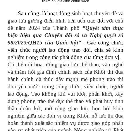
thăm hỏi gia đình chính sách
Sau cùng, là hoạt động s
inh hoạt chuyên đề và
giao lưu gương điển hình tiên tiến
trao đổi v
ới chủ
đề năm 2024 của Thành phố
“Quyết tâm thực
hiện hiệu quả Chuyển đổi số và Nghị quyết số
98/2023/QH15 của Quốc hội”
.
Các công chức,
viên chức người lao động trao đổi, chia sẻ kinh
nghiệm trong công tác phát động của từng đơn vị.
Có thể nói hoạt động giao lưu thể thao, văn nghệ
và thăm hỏi gia đình chính sách của Khối thi đua
hành chính đã thúc đẩy mạnh mẽ phong trào thi
đua yêu nước trong công chức, viên chức, người
lao động. Tạo không khí vui tươi, phấn khởi, xây
dựng phong trào thể dục thể thao và phát huy tinh
thần đoàn kết, mở rộng giao lưu, học hỏi kinh
nghiệm giữa các đơn vị trong Khối, nỗ lực thi đua
hoàn thành xuất sắc nhiệm vụ được giao góp phần
vào sự phát triển của ngành Nông nghiệp và Phát