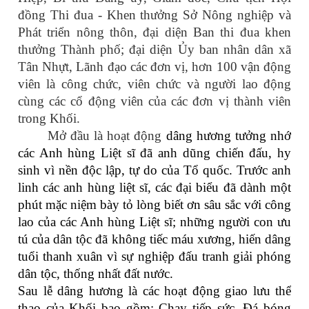
đồng Thi đua - Khen thưởng Sở Nông nghiệp và
Phát triển nông thôn, đại diện Ban thi đua khen
thưởng Thành phố; đại diện Ủy ban nhân dân xã
Tân Nhựt, Lãnh đạo các đơn vị, hơn 100 vận động
viên là công chức, viên chức và người lao động
cùng các cổ động viên của các đơn vị thành viên
trong Khối.
Mở đầu là hoạt động
dâng hương tưởng nhớ
các Anh hùng Liệt sĩ đã anh dũng chiến đấu, hy
sinh vì nền độc lập, tự do của Tổ quốc. Trước anh
linh các anh hùng liệt sĩ, các đại biểu đã dành một
phút mặc niệm bày tỏ lòng biết ơn sâu sắc với công
lao của các Anh hùng Liệt sĩ; những người con ưu
tú của dân tộc đã không tiếc máu xương, hiến dâng
tuổi thanh xuân vì sự nghiệp đấu tranh giải phóng
dân tộc, thống nhất đất nước.
Sau lễ dâng hương là các hoạt động giao lưu thể
thao của Khối bao gồm: Chạy tiếp sức, Đá bóng