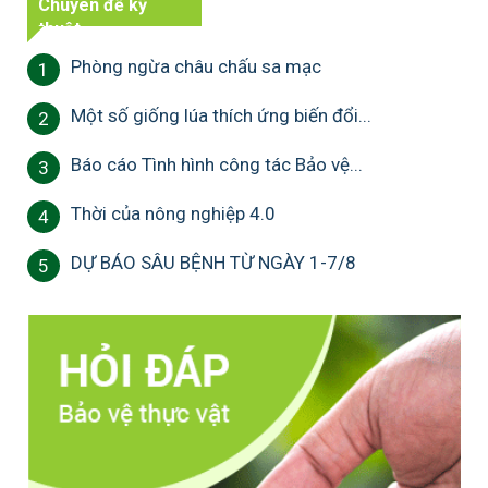
Chuyên đề kỹ
thuật
Phòng ngừa châu chấu sa mạc
1
Một số giống lúa thích ứng biến đổi...
2
Báo cáo Tình hình công tác Bảo vệ...
3
Thời của nông nghiệp 4.0
4
DỰ BÁO SÂU BỆNH TỪ NGÀY 1-7/8
5