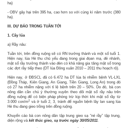
ha)
- OBV gây hại trên 395 ha, cao hơn so với cùng kì năm trước (380
ha).
III. DỰ BÁO TRONG TUẦN TỚI
1. Cây lúa
a) Rầy nâu:
Tuần tới, trên đồng ruộng sẽ có RN trưởng thành và một số tuổi 1.
Hiện nay, lúa Hè thu chủ yếu đang trong giai đọan mạ, đẻ nhánh,
mật số rầy trưởng thành vào đèn có khả năng gia tăng mật số trong
các đợt rầy tiếp theo (DT lúa Đông xuân 2010 – 2011 thu hoạch rộ).
Hiện nay, ở
ĐBSCL
đã có 6.472 ha DT lúa bị nhiễm bệnh VL-LXL
(Đồng Tháp, Kiên Giang, An Giang, Tiền Giang, Long An) trong đó
có 27 ha nhiễm nặng với tỉ lệ bệnh trên 20 – 50%. Do đó, bà con
nông dân cần chú ý thường xuyên theo dõi mật số rầy nâu trên
đồng ruộng để có biện pháp phòng trừ kịp thời khi mật số rầy từ
2
3.000 con/m­
và ở tuổi 2, 3, tránh để nguồn bệnh lây lan sang lúa
Hè thu đang gieo trồng trên đồng ruộng.
Khuyến cáo bà con nông dân tập trung gieo sạ “né rầy” tập trung,
diện rộng và
kết thúc gieo, sạ trước ngày 30/05/2011
.