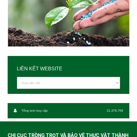
LIÊN KẾT WEBSITE
Tổng lượt truy cập
21,376,706
CHI CỤC TRỒNG TRỌT VÀ BẢO VỆ THỰC VẬT THÀNH