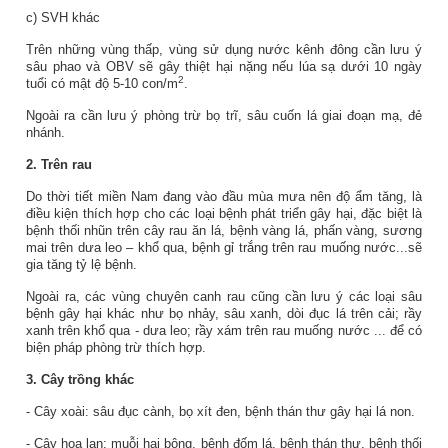
c) SVH khác
Trên những vùng thấp, vùng sử dụng nước kênh đông cần lưu ý
sâu phao và OBV sẽ gây thiệt hại nặng nếu lúa sạ dưới 10 ngày
2
tuổi có mật độ 5-10 con/m
.
Ngoài ra cần lưu ý phòng trừ bọ trĩ, sâu cuốn lá giai đoạn mạ, đẻ
nhánh.
2. Trên rau
Do thời tiết miền Nam đang vào đầu mùa mưa nên độ ẩm tăng, là
điều kiện thích hợp cho các loại bệnh phát triển gây hại, đặc biệt là
bệnh thối nhũn trên cây rau ăn lá, bệnh vàng lá, phấn vàng, sương
mai trên dưa leo – khổ qua, bệnh gỉ trắng trên rau muống nước...sẽ
gia tăng tỷ lệ bệnh.
Ngoài ra, các vùng chuyên canh rau cũng cần lưu ý các loại sâu
bệnh gây hại khác như bọ nhảy, sâu xanh, dòi đục lá trên cải; rầy
xanh trên khổ qua - dưa leo; rầy xám trên rau muống nước ... để có
biện pháp phòng trừ thích hợp.
3. Cây trồng khác
- Cây xoài: sâu đục cành, bọ xít đen, bệnh thán thư gây hại lá non.
- Cây hoa lan: muỗi hại bông, bệnh đốm lá, bệnh thán thư, bệnh thối