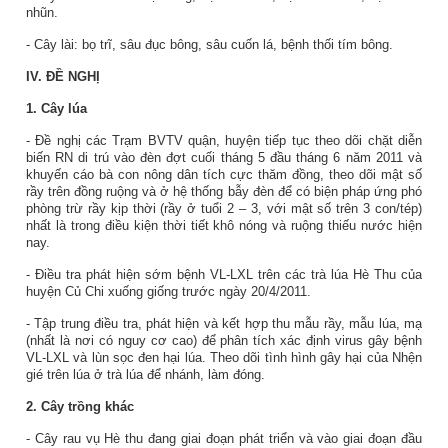
nhũn.
- Cây lài: bọ trĩ, sâu đục bông, sâu cuốn lá, bệnh thối tím bông.
IV. ĐỀ NGHỊ
1. Cây lúa
- Đề nghị các Trạm BVTV quận, huyện tiếp tục theo dõi chặt diễn
biến RN di trú vào đèn đợt cuối tháng 5 đầu tháng 6 năm 2011 và
khuyến cáo bà con nông dân tích cực thăm đồng, theo dõi mật số
rầy trên đồng ruộng và ở hệ thống bẫy đèn để có biện pháp ứng phó
phòng trừ rầy kịp thời (rầy ở tuổi 2 – 3, với mật số trên 3 con/tép)
nhất là trong điều kiện thời tiết khô nóng và ruộng thiếu nước hiện
nay.
- Điều tra phát hiện sớm bệnh VL-LXL trên các trà lúa Hè Thu của
huyện Củ Chi xuống giống trước ngày 20/4/2011.
- Tập trung điều tra, phát hiện và kết hợp thu mẫu rầy, mẫu lúa, mạ
(nhất là nơi có nguy cơ cao) để phân tích xác định virus gây bệnh
VL-LXL và lùn sọc đen hại lúa. Theo dõi tình hình gây hại của Nhện
gié trên lúa ở trà lúa để nhánh, làm đóng.
2. Cây trồng khác
- Cây rau vụ Hè thu đang giai đoạn phát triển và vào giai đoạn đầu