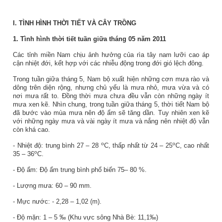
I.
TÌNH HÌNH THỜI TIẾT VÀ CÂY TRỒNG
1. Tình hình thời tiết tuần giữa tháng 05 năm 2011
Các tỉnh miền Nam chịu ảnh hưởng của rìa tây nam lưỡi cao áp
cận nhiệt đới, kết hợp với các nhiễu động trong đới gió lệch đông.
Trong tuần giữa tháng 5, Nam bộ xuất hiện những cơn mưa rào và
dông trên diện rộng, nhưng chủ yếu là mưa nhỏ, mưa vừa và có
nơi mưa rất to. Đồng thời mưa chưa đều vẫn còn những ngày ít
mưa xen kẽ. Nhìn chung, trong tuần giữa tháng 5, thời tiết Nam bộ
đã bước vào mùa mưa nên độ ẩm sẽ tăng dần. Tuy nhiên xen kẽ
với những ngày mưa và vài ngày ít mưa và nắng nên nhiệt độ vẫn
còn khá cao.
o
o
- Nhiệt độ: trung bình 27 – 28
C, thấp nhất từ 24 – 25
C, cao nhất
o
35 – 36
C.
- Độ ẩm: Độ ẩm trung bình phổ biến 75– 80 %.
- Lượng mưa: 60 – 90 mm.
- Mực nước: - 2,28 – 1,02 (m).
- Độ mặn: 1 – 5 ‰ (Khu vực sông Nhà Bè: 11,1‰)