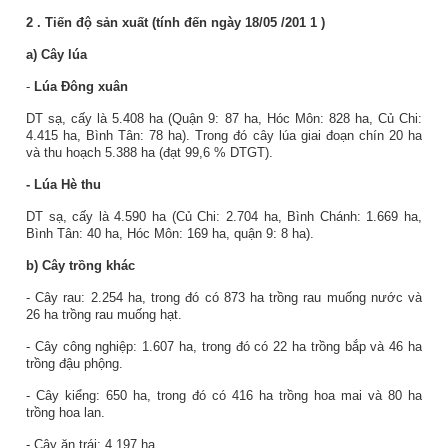
2
. Tiến độ sản xuất (tính đến ngày
18/05
/201
1
)
a) Cây lúa
-
Lúa Đông xuân
DT sạ, cấy là 5.408 ha (Quận 9: 87 ha, Hóc Môn: 828 ha, Củ Chi:
4.415 ha, Bình Tân: 78 ha). Trong đó cây lúa giai đoạn chín 20 ha
và thu hoạch 5.388 ha (đạt 99,6 % DTGT).
- Lúa Hè thu
DT sạ, cấy là 4.590 ha (Củ Chi: 2.704 ha, Bình Chánh: 1.669 ha,
Bình Tân: 40 ha, Hóc Môn: 169 ha, quận 9: 8 ha).
b) Cây trồng khác
- Cây rau: 2.254 ha, trong đó có 873 ha trồng rau muống nước và
26 ha trồng rau muống hạt.
- Cây công nghiệp: 1.607 ha, trong đó có 22 ha trồng bắp và 46 ha
trồng đậu phộng.
- Cây kiểng: 650 ha, trong đó có 416 ha trồng hoa mai và 80 ha
trồng hoa lan.
- Cây ăn trái: 4.197 ha