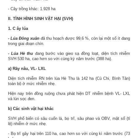
- Cây trồng khác: 1.928 ha
II. TÌNH HÌNH SINH VẬT HẠI (SVH)
1. C
ây lúa
-
Lúa Đông xuân
đã thu hoạch được 99,6 %, còn lại một số ít đang
trong giai đoạn chín.
- Lúa Hè thu
đang bước vào gieo sạ đồng loạt, diện tích nhiễm
SVH 530 ha, cao hơn so với cùng kỳ năm trước (388 ha).
a) Rầy nâu, VL- LXL
Diện tích nhiễm RN trên lúa Hè Thu là 142 ha (Củ Chi, Bình Tân)
toàn bộ ở mức nhiễm nhẹ.
Hiện nay trên đồng ruộng chưa phát hiện DT nhiễm bệnh VL- LXL
và lùn sọc đen.
b) Các sinh vật hại khác
SVH phổ biến có sâu cuốn lá, bọ trĩ, sâu phao và OBV, mật số (tỉ
lệ) nhiễm ở mức nhẹ.
- Bọ trĩ gây hại trên 110 ha, cao hơn so với cùng kì năm trước (73