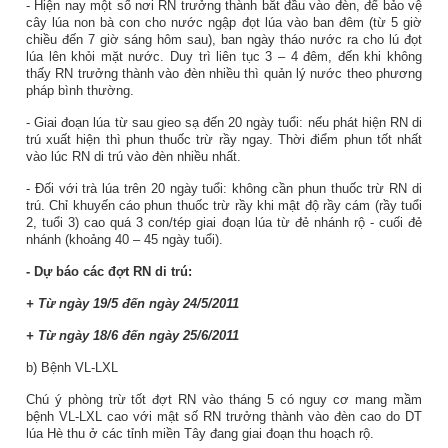
- Hiện nay một số nơi RN trưởng thành bắt đầu vào đèn, để bảo vệ
cây lúa non bà con cho nước ngập đọt lúa vào ban đêm (từ 5 giờ
chiều đến 7 giờ sáng hôm sau), ban ngày tháo nước ra cho lú đọt
lúa lên khỏi mặt nước. Duy trì liên tục 3 – 4 đêm, đến khi không
thấy RN trưởng thành vào đèn nhiều thì quản lý nước theo phương
pháp bình thường.
- Giai đoạn lúa từ sau gieo sạ đến 20 ngày tuổi: nếu phát hiện RN di
trú xuất hiện thì phun thuốc trừ rầy ngay. Thời điểm phun tốt nhất
vào lúc RN di trú vào đèn nhiều nhất.
- Đối với trà lúa trên 20 ngày tuổi: không cần phun thuốc trừ RN di
trú. Chỉ khuyến cáo phun thuốc trừ rầy khi mật độ rầy cám (rầy tuổi
2, tuổi 3) cao quá 3 con/tép giai đoạn lúa từ đẻ nhánh rộ - cuối đẻ
nhánh (khoảng 40 – 45 ngày tuổi).
- Dự báo các đợt RN di trú:
+ Từ ngày 19/5 đến ngày 24/5/2011
+ Từ ngày 18/6 đến ngày 25/6/2011
b) Bệnh VL-LXL
Chú ý phòng trừ tốt đợt RN vào tháng 5 có nguy cơ mang mầm
bệnh VL-LXL cao với mật số RN trưởng thành vào đèn cao do DT
lúa Hè thu ở các tỉnh miền Tây đang giai đoạn thu hoạch rộ.