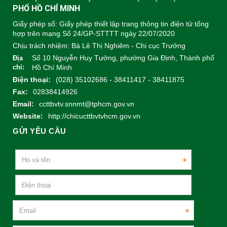
PHỐ HỒ CHÍ MINH
Giấy phép số: Giấy phép thiết lập trang thông tin điện tử tổng
hợp trên mạng Số 24/GP-STTTT ngày 22/07/2020
Chịu trách nhiệm:
Bà Lê Thị Nghiêm - Chi cục Trưởng
Số 10 Nguyễn Huy Tưởng, phường Gia Định, Thành phố
Địa
chỉ:
Hồ Chí Minh
Điện thoại:
(028) 35102686 - 38411417 - 38411875
Fax:
02838414926
Email:
ccttbvtv.snnmt@tphcm.gov.vn
Website:
http://chicucttbvtvhcm.gov.vn
GỬI YÊU CẦU