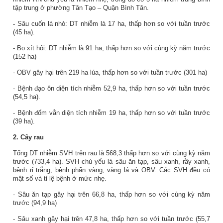
tập trung ở phường Tân Tạo – Quận Bình Tân.
-
Sâu cuốn lá nhỏ: DT nhiễm là 17 ha, thấp hơn so với tuần trước
(45 ha).
- Bọ xít hôi: DT nhiễm là 91 ha,
thấp hơn so
với
cùng kỳ năm trước
(152 ha)
- OBV gây hại trên 219 ha lúa, thấp hơn so với
tuần trước
(301 ha)
- Bệnh đạo ôn diện tích nhiễm 52,9 ha, thấp hơn so với tuần trước
(54,5 ha).
- Bệnh đốm vằn diện tích nhiễm 19 ha, thấp hơn so với tuần trước
(39 ha).
2. Cây rau
Tổng DT nhiễm SVH trên rau là 568,3 thấp
hơn so với cùng kỳ năm
trước (733,4 ha). SVH chủ yếu là sâu ăn tạp, sâu xanh, rầy xanh,
bệnh rỉ trắng, bệnh phấn vàng, vàng lá và OBV. Các SVH đều có
mật số và tỉ lệ bệnh ở mức nhẹ.
- Sâu ăn tạp gây hại trên 66,8 ha, thấp hơn so với cùng kỳ năm
trước (94,9 ha)
- Sâu xanh gây hại trên 47,8 ha, thấp hơn so với tuần trước (55,7