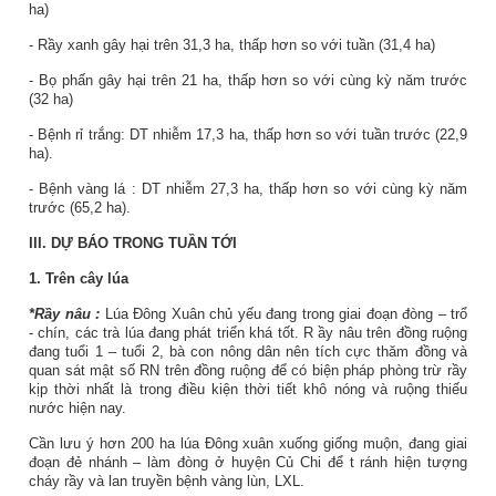
ha)
- Rầy xanh gây hại trên 31,3 ha, thấp hơn so với tuần (31,4 ha)
- Bọ phấn gây hại trên 21 ha, thấp hơn so với cùng kỳ năm trước
(32 ha)
- Bệnh rỉ trắng: DT nhiễm 17,3 ha, thấp hơn so với tuần trước (22,9
ha).
- Bệnh vàng lá : DT nhiễm 27,3 ha, thấp hơn so với cùng kỳ năm
trước (65,2 ha).
III. DỰ BÁO TRONG TUẦN TỚI
1. Trên cây lúa
*Rầy nâu :
Lúa Đông Xuân chủ yếu đang trong giai đoạn đòng – trổ
- chín, các trà lúa đang phát triển khá tốt. R
ầy
nâu trên đồng ruộng
đang
tuổi 1 – tuổi 2, bà con nông dân nên tích cực thăm đồng và
quan sát mật số RN trên đồng ruộng để có biện pháp phòng trừ rầy
kịp thời nhất là trong điều kiện thời tiết khô nóng và ruộng thiếu
nước hiện nay.
Cần lưu ý
hơn 200
ha lúa Đông xuân
xuống giống muộn,
đang giai
đoạn đẻ nhánh – làm đòng ở
huyện Củ Chi
để t
ránh hiện tượng
cháy rầy và lan truyền bệnh vàng lùn, LXL.