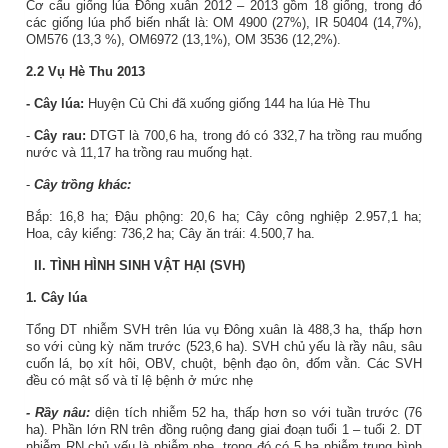
Cơ cấu giống lúa Đông xuân 2012 – 2013
gồm 18 giống, trong đó
các giống lúa phổ biến nhất là: OM 4900 (27%), IR 50404 (14,7%),
OM576 (13,3 %), OM6972 (13,1%), OM 3536 (12,2%).
2.2 Vụ Hè Thu 2013
- Cây lúa:
Huyện Củ Chi đã xuống giống 144 ha lúa Hè Thu
-
Cây rau:
DTGT là 700,6 ha, trong đó có 332,7 ha trồng rau muống
nước và 11,17 ha trồng rau muống hạt.
-
Cây trồng khác:
Bắp: 16,8 ha; Đậu phộng: 20,6 ha; Cây công nghiệp 2.957,1 ha;
Hoa, cây kiểng: 736,2 ha; Cây ăn trái: 4.500,7 ha.
II. TÌNH HÌNH SINH VẬT HẠI (SVH)
1. Cây lúa
Tổng DT nhiễm SVH trên lúa vụ Đông xuân là 488,3
ha, thấp hơn
so với cùng kỳ năm trước (523,6 ha). SVH chủ yếu là rầy nâu, sâu
cuốn lá, bọ xít hôi, OBV, chuột, bệnh đạo ôn, đốm vằn. Các SVH
đều có mật số và tỉ lệ bệnh ở mức nhẹ
- Rầy nâu:
diện tích nhiễm 52 ha, thấp hơn so với tuần trước (76
ha).
Phần lớn RN trên đồng ruộng đang
giai đoạn tuổi 1 – tuổi 2. DT
nhiễm RN chủ yếu là nhiễm nhẹ, trong đó có 5 ha nhiễm trung bình