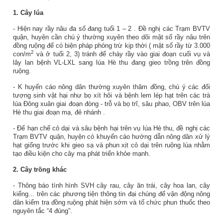
1. Cây lúa
- Hiện nay rầy nâu đa số đang
tuổi 1 – 2
.
Đề nghị các Trạm BVTV
quận, huyện cần chú ý thường xuyên theo dõi mật số rầy nâu trên
đồng ruộng để có biện pháp phòng trừ kịp thời (
mật số rầy từ 3.000
2
con/m­
và ở tuổi 2, 3) tránh để cháy rầy vào giai đoạn cuối vụ và
lây lan bệnh VL-LXL sang lúa Hè thu đang gieo trồng trên đồng
ruộng.
- K
huyến cáo nông dân thường xuyên thăm đồng, chú ý các đối
tượng sinh vật hại như bọ xít hôi và bệnh lem lép hạt trên các trà
lúa Đông xuân giai đoạn đòng - trỗ và
bọ trĩ, sâu phao, OBV trên lúa
Hè thu giai đoạn mạ, đẻ nhánh
.
- Để hạn chế cỏ dại và sâu bệnh hại trên vụ lúa Hè thu, đề nghị các
Trạm BVTV quận, huyện có khuyến cáo hướng dẫn nông dân xử lý
hạt giống trước khi gieo sạ và phun xịt cỏ dại trên ruộng lúa nhằm
tạo điều kiện cho cây mạ phát triển khỏe mạnh.
2. Cây trồng khác
- Thông báo tình hình SVH cây rau, cây ăn trái, cây hoa lan, cây
kiểng... trên các phương tiện thông tin đại chúng để vận động nông
dân kiểm tra đồng ruộng phát hiện sớm và tố chức phun thuốc theo
nguyên tắc “4 đúng”.