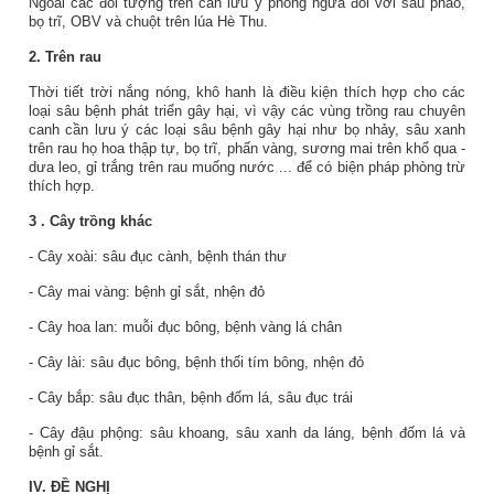
Ngoài các đối tượng trên cần lưu ý phòng ngừa đối với sâu phao,
bọ trĩ, OBV và chuột trên lúa Hè Thu.
2. Trên rau
Thời tiết trời nắng nóng, khô hanh là điều kiện thích hợp cho các
loại sâu bệnh phát triển gây hại, vì vậy các vùng trồng rau chuyên
canh cần lưu ý các loại sâu bệnh gây hại như bọ nhảy, sâu xanh
trên rau họ hoa thập tự, bọ trĩ, phấn vàng, sương mai trên khổ qua -
dưa leo, gỉ trắng trên rau muống nước ... để có biện pháp phòng trừ
thích hợp.
3
. Cây trồng khác
- Cây xoài: sâu đục cành, bệnh thán thư
- Cây mai vàng: bệnh gỉ sắt, nhện đỏ
- Cây hoa lan: muỗi đục bông, bệnh vàng lá chân
- Cây lài: sâu đục bông, bệnh thối tím bông, nhện đỏ
- Cây bắp: sâu đục thân, bệnh đốm lá, sâu đục trái
- Cây đậu phộng: sâu khoang, sâu xanh da láng,
bệnh đốm lá và
bệnh gỉ sắt.
IV. ĐỀ NGHỊ