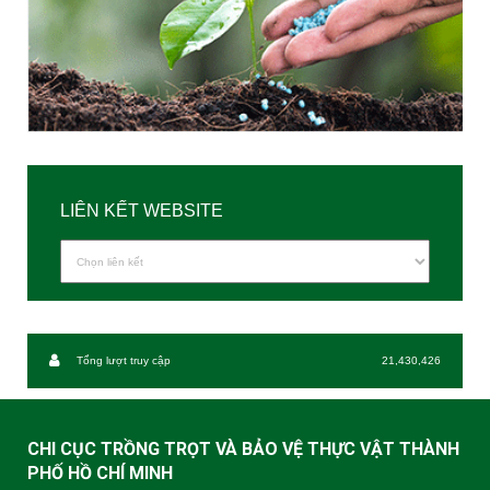
LIÊN KẾT WEBSITE
Tổng lượt truy cập
21,430,426
CHI CỤC TRỒNG TRỌT VÀ BẢO VỆ THỰC VẬT THÀNH
PHỐ HỒ CHÍ MINH