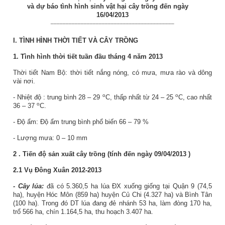
và dự báo tình hình sinh vật hại cây trồng đến ngày
16
/04/2013
_________________________________________
I.
TÌNH HÌNH THỜI TIẾT VÀ CÂY TRỒNG
1. Tình hình thời tiết tuần đầu tháng 4 năm 2013
Thời tiết Nam Bộ: thời tiết nắng nóng, có mưa, mưa rào và dông
vài nơi.
o
o
- Nhiệt độ
:
trung bình 28 – 29
C, thấp nhất từ 24 – 25
C, cao nhất
o
36 – 37
C.
-
Độ ẩm: Độ ẩm trung bình phổ biến
66
–
79
%
- Lượng mưa: 0 – 10 mm
2
. Tiến độ sản xuất
cây trồng
(tính đến ngày
09/04/2013
)
2.1 Vụ Đông Xuân 2012-2013
- Cây lúa:
đã có 5.360,5 ha lúa ĐX xuống giống tại Quận 9 (74,5
ha), huyện Hóc Môn (859 ha) huyện Củ Chi (4.327 ha) và Bình Tân
(100 ha). Trong đó DT lúa đang đẻ nhánh 53 ha, làm đòng 170 ha,
trổ 566 ha, chín 1.164,5 ha, thu hoạch 3.407 ha.