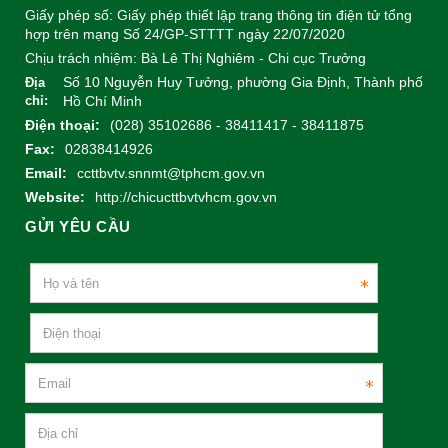
Giấy phép số: Giấy phép thiết lập trang thông tin điện tử tổng
hợp trên mạng Số 24/GP-STTTT ngày 22/07/2020
Chịu trách nhiệm:
Bà Lê Thị Nghiêm - Chi cục Trưởng
Số 10 Nguyễn Huy Tưởng, phường Gia Định, Thành phố
Địa
chỉ:
Hồ Chí Minh
Điện thoại:
(028) 35102686 - 38411417 - 38411875
Fax:
02838414926
Email:
ccttbvtv.snnmt@tphcm.gov.vn
Website:
http://chicucttbvtvhcm.gov.vn
GỬI YÊU CẦU