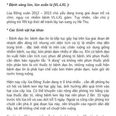
* Bệnh vàng lùn, lùn xoắn lá
(VL-LXL
):
Lúa Đông xuân 2012 – 2013 chủ yếu đang trong giai đoạn trổ và
chín, nguy cơ nhiễm bệnh VL-LXL giảm. Tuy nhiên, cần chú ý
phòng trừ RN kịp thời để tránh lây lan sang vụ Hè Thu.
* Các Sinh vật hại khác
- Bệnh đạo ôn:
bệnh đạo ôn lá tiếp tục gây hại trên lúa giai đoạn đẻ
nhánh đến đòng trổ
nhưng với diện tích và tỷ lệ nhiễm
nhẹ đến
trung bình
.
đặc biệt nhất là trên các chân ruộng sử dụng giống
nhiễm bệnh, sạ dày, bón phân đạm nhiều ở đầu vụ.
Khi
có bệnh đạo
ôn xuất hiện cần tích cực phun để phòng trị bệnh, khi phun thuốc
cần đảm bảo nguyên tắc “4 đúng” và không nên phun thuốc phối
trộn phân bón lá với thuốc trị bệnh đạo ôn, những ruộng xuất hiện
bệnh đạo ôn lá phải hạn chế việc bón thêm phân đạm, luôn giữ đủ
nước trong ruộng.
Hiện nay cây
lúa Đông Xuân đang tr
ổ
khá nhiều
, cần đề phòng bọ
xít hôi và bệnh lem lép hạt gây hại, ảnh hưởng đến quá trình vào
hạt của cây lúa. Có thể khuyến cáo nông dân phòng trừ bằng các
loại thuốc đặc trị, riêng bệnh lem lép hạt nên phun 2 lần: 10 ngày
trước khi lúa trỗ và sau dứt trỗ 5 ngày. Ngoài ra cũng cần phòng trừ
chuột cắn phá ở giai đoạn lúa này, nên khuyến cáo người dân đặt
bẫy, bã để khống chế mật số chuột trên ruộng.