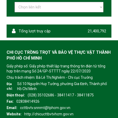
Tổng lượt truy cập
21,400,792
CHI CỤC TRỒNG TRỌT VÀ BẢO VỆ THỰC VẬT THÀNH
PHỐ HỒ CHÍ MINH
Giấy phép số: Giấy phép thiết lập trang thông tin điện tử tổng
hợp trên mạng Số 24/GP-STTTT ngày 22/07/2020
Chịu trách nhiệm:
Bà Lê Thị Nghiêm - Chi cục Trưởng
Số 10 Nguyễn Huy Tưởng, phường Gia Định, Thành phố
Địa
chỉ:
Hồ Chí Minh
Điện thoại:
(028) 35102686 - 38411417 - 38411875
Fax:
02838414926
Email:
ccttbvtv.snnmt@tphcm.gov.vn
Website:
http://chicucttbvtvhcm.gov.vn