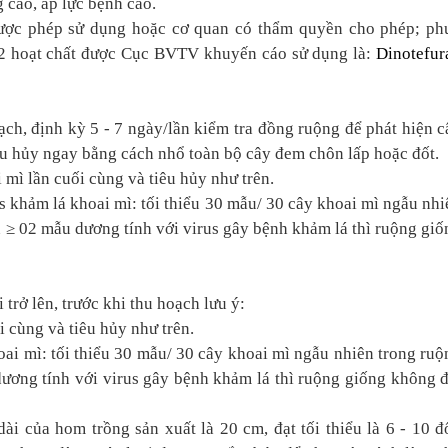
 cao, áp lực bệnh cao.
ược phép sử dụng hoặc cơ quan có thẩm quyền cho phép; ph
02 hoạt chất được Cục BVTV khuyến cáo sử dụng là:
Dinotefur
h, định kỳ 5 - 7 ngày/lần kiểm tra đồng ruộng để phát hiện c
iêu hủy ngay bằng cách nhổ toàn bộ cây đem chôn lấp hoặc đốt.
 mì lần cuối cùng và tiêu hủy như trên.
 khảm lá khoai mì: tối thiểu 30 mẫu/ 30 cây khoai mì ngẫu nhi
n ≥ 02 mẫu dương tính với virus gây bệnh khảm lá thì ruộng giố
trở lên, trước khi thu hoạch lưu ý:
i cùng và tiêu hủy như trên.
ai mì: tối thiểu 30 mẫu/ 30 cây khoai mì ngẫu nhiên trong ruộ
dương tính với virus gây bệnh khảm lá thì ruộng giống không đ
ài của hom trồng sản xuất là 20 cm, đạt tối thiểu là 6 - 10 đố