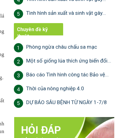
4
Tình hình sản xuất và sinh vật gây...
5
lá
Chuyên đề kỹ
ng
thuật
Phòng ngừa châu chấu sa mạc
1
ng
Một số giống lúa thích ứng biến đổi...
2
Báo cáo Tình hình công tác Bảo vệ...
3
g.
Thời của nông nghiệp 4.0
4
ất
DỰ BÁO SÂU BỆNH TỪ NGÀY 1-7/8
5
nh
un