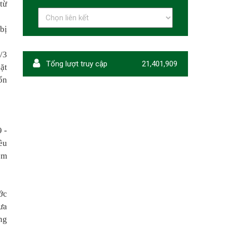
từ
bị
/3
Tổng lượt truy cập
21,401,909
ặt
ổn
 -
ều
om
ớc
ưa
ng