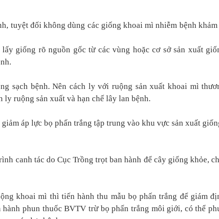
nh, tuyệt đối không dùng các giống khoai mì nhiễm bệnh khảm 
lấy giống rõ nguồn gốc từ các vùng hoặc cơ sở sản xuất giố
ệnh.
ống sạch bệnh. Nên cách ly với ruộng sản xuất khoai mì thươ
 ly ruộng sản xuất và hạn chế lây lan bệnh.
ể giảm áp lực bọ phấn trắng tập trung vào khu vực sản xuất giốn
ình canh tác do Cục Trồng trọt ban hành để cây giống khỏe, ch
uộng khoai mì thì tiến hành thu mẫu bọ phấn trắng để giám đị
ến hành phun thuốc BVTV trừ bọ phấn trắng môi giới, có thể ph