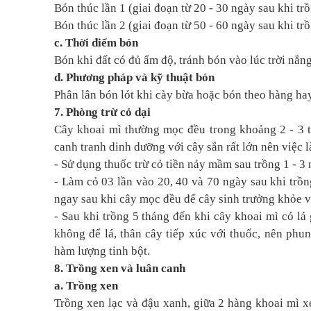
Bón thúc lần 1 (giai đoạn từ 20 - 30 ngày sau khi tr
Bón thúc lần 2 (giai đoạn từ 50 - 60 ngày sau khi tr
c. Thời điểm bón
Bón khi đất có đủ ẩm độ, tránh bón vào lúc trời nắn
d. Phương pháp và kỹ thuật bón
Phân lân bón lót khi cày bừa hoặc bón theo hàng hay
7. Phòng trừ cỏ dại
Cây khoai mì thường mọc đều trong khoảng 2 - 3 tu
canh tranh dinh dưỡng với cây sắn rất lớn nên việc l
- Sử dụng thuốc trừ cỏ tiền nảy mầm sau trồng 1 - 3 
- Làm cỏ 03 lần vào 20, 40 và 70 ngày sau khi trồ
ngay sau khi cây mọc đều để cây sinh trưởng khỏe v
- Sau khi trồng 5 tháng đến khi cây khoai mì có lá
không để lá, thân cây tiếp xúc với thuốc, nên phu
hàm lượng tinh bột.
8. Trồng xen và luân canh
a. Trồng xen
Trồng xen lạc và đậu xanh, giữa 2 hàng khoai mì 