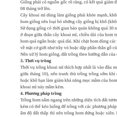
Giống phải có nguồn gốc rõ ràng, có kết quả giám đị
08 tháng trở lên.
Cây khoai mì dùng làm giống phải khỏe mạnh, khôn
hom giống nên loại bỏ những cây giống bị khô (khôn
Sử dụng gống có thời gian bảo quản không quá 30 ng
ở đoạn giữa thân cây khoai mì, chiều dài của hom trồ
hom quá ngắn hoặc quá dài. Khi chặt hom dùng các l
về mặt cơ giới như trầy vỏ hoặc dập phần thân gỗ c
Nên xử lý hom giống, đất trồng theo hướng dẫn của
3. Thời vụ trồng
Thời vụ trồng khoai mì thích hợp nhất là vào đầu m
giữa tháng 10), nên tranh thủ trồng trồng sớm kh
hoặc khô hạn làm giảm khả năng mọc mầm của hom k
khoai mì nảy mầm kém.
4. Phương pháp trồng
Trồng hom nằm ngang trên những diện tích đất tươn
kém có thể kéo luống để trồng với các phương phá
ẩm độ đất thấp thì nên trồng hom đứng hoặc xiên.