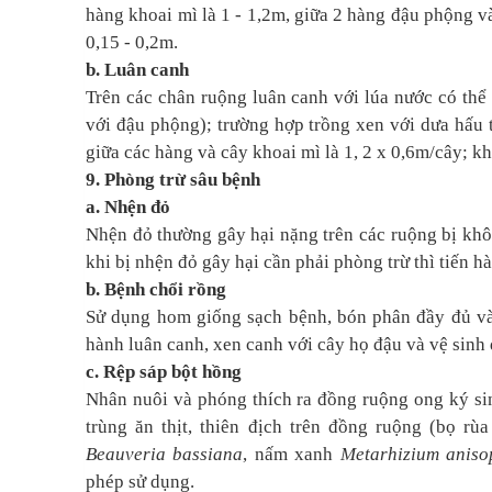
hàng khoai mì là 1 - 1,2m, giữa 2 hàng đậu phộng v
0,15 - 0,2m.
b. Luân canh
Trên các chân ruộng luân canh với lúa nước có thể
với đậu phộng); trường hợp trồng xen với dưa hấu 
giữa các hàng và cây khoai mì là 1, 2 x 0,6m/cây; k
9. Phòng trừ sâu bệnh
a. Nhện đỏ
Nhện đỏ thường gây hại nặng trên các ruộng bị kh
khi bị nhện đỏ gây hại cần phải phòng trừ thì tiến
b. Bệnh chổi rồng
Sử dụng hom giống sạch bệnh, bón phân đầy đủ và 
hành luân canh, xen canh với cây họ đậu và vệ sinh 
c. Rệp sáp bột hồng
Nhân nuôi và phóng thích ra đồng ruộng ong ký s
trùng ăn thịt, thiên địch trên đồng ruộng (bọ rù
Beauveria bassiana
, nấm xanh
Metarhizium aniso
phép sử dụng.