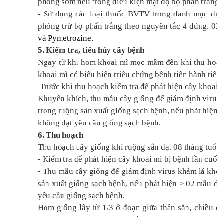
phòng sớm nếu trong điều kiện mật độ bọ phấn trắng
- Sử dụng các loại thuốc BVTV trong danh mục đ
phòng trừ bọ phấn trắng theo nguyên tắc 4 đúng. 
và Pymetrozine.
5. Kiểm tra, tiêu hủy cây bệnh
Ngay từ khi hom khoai mì mọc mầm đến khi thu hoạc
khoai mì có biểu hiện triệu chứng bệnh tiến hành t
Trước khi thu hoạch kiểm tra để phát hiện cây khoai
Khuyến khích, thu mẫu cây giống để giám định virus
trong ruộng sản xuất giống sạch bệnh, nếu phát hiệ
không đạt yêu cầu giống sạch bệnh.
6. Thu hoạch
Thu hoạch cây giống khi ruộng sắn đạt 08 tháng tuổi 
- Kiểm tra để phát hiện cây khoai mì bị bệnh lần cuố
- Thu mẫu cây giống để giám định virus khảm lá kho
sản xuất giống sạch bệnh, nếu phát hiện ≥ 02 mẫu 
yêu cầu giống sạch bệnh.
Hom giống lấy từ 1/3 ở đoạn giữa thân sắn, chiều d