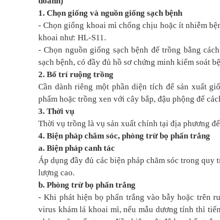
doanh)
1. Chọn giống và nguồn giống sạch bệnh
- Chọn giống khoai mì chống chịu hoặc ít nhiễm bệ
khoai như: HL-S11.
- Chọn nguồn giống sạch bệnh để trồng bằng cách 
sạch bệnh, có đầy đủ hồ sơ chứng minh kiểm soát b
2. Bố trí ruộng trồng
Cần dành riêng một phần diện tích để sản xuất gi
phẩm hoặc trồng xen với cây bắp, đậu phộng để cách
3. Thời vụ
Thời vụ trồng là vụ sản xuất chính tại địa phương đ
4. Biện pháp chăm sóc, phòng trừ bọ phấn trắng
a. Biện pháp canh tác
Áp dụng đầy đủ các biện pháp chăm sóc trong quy tr
lượng cao.
b. Phòng trừ bọ phấn trắng
- Khi phát hiện bọ phấn trắng vào bẫy hoặc trên r
virus khảm lá khoai mì, nếu mẫu dương tính thì ti