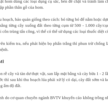
ặt hom dùng các loại dụng cụ sắc, bén để chặt và tránh làm c
dập phần thân gỗ của hom.
u hoạch, bảo quản giống theo cách: bó từng bó để nằm hoặc dự
hẳng từng cây xuống đất theo từng cụm từ 500 - 1.000 cây/cụ
i côn trùng tấn công, vì thế có thể sử dụng các loại thuốc diệt 
ên kiểm tra, nếu phát hiện bọ phấn trắng thì phun trừ chống l
bệnh.
MÌ
 rễ cây và tàn dư thực vật, san lấp mặt bằng và cày bừa 1 - 2 l
c thì sau khi thu hoạch lúa phải xử lý cỏ dại, cày đất sớm và k
ng ẩm độ đất.
bệnh do cơ quan chuyên ngành BVTV khuyến cáo không trồng n