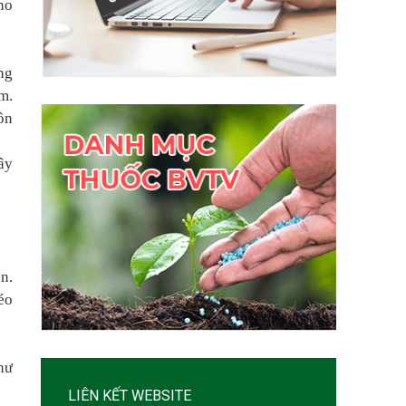
ho
ng
m.
côn
ây
ần.
éo
hư
LIÊN KẾT WEBSITE