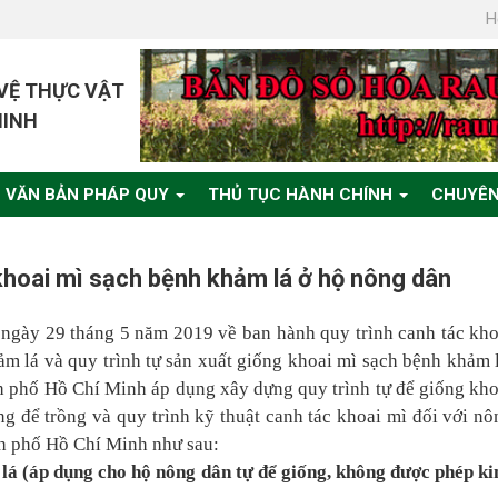
H
 VỆ THỰC VẬT
MINH
VĂN BẢN PHÁP QUY
THỦ TỤC HÀNH CHÍNH
CHUYÊN
 khoai mì sạch bệnh khảm lá ở hộ nông dân
 ngày 29 tháng 5 năm 2019 về ban hành quy trình canh tác kho
ảm lá và quy trình tự sản xuất giống khoai mì sạch bệnh khảm l
nh phố Hồ Chí Minh áp dụng xây dựng quy trình tự để giống kho
g để trồng và quy trình kỹ thuật canh tác khoai mì đối với nô
nh phố Hồ Chí Minh
như sau:
 lá (áp dụng cho hộ nông dân tự để giống, không được phép ki