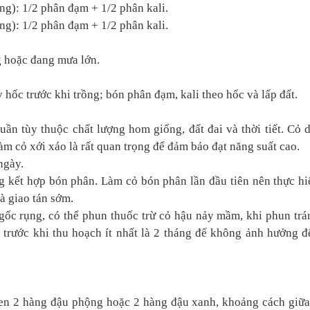
ồng): 1/2 phân đạm + 1/2 phân kali.
ồng): 1/2 phân đạm + 1/2 phân kali.
g hoặc đang mưa lớn.
 hốc trước khi trồng; bón phân đạm, kali theo hốc và lấp đất.
ần tùy thuộc chất lượng hom giống, đất đai và thời tiết. Cỏ d
àm cỏ xới xáo là rất quan trọng để đảm bảo đạt năng suất cao.
ngày.
ng kết hợp bón phân. Làm cỏ bón phân lần đầu tiên nên thực hi
à giao tán sớm.
 gốc rụng, có thể phun thuốc trừ cỏ hậu nảy mầm, khi phun trá
n trước khi thu hoạch ít nhất là 2 tháng để không ảnh hưởng đ
xen 2 hàng đậu phộng hoặc 2 hàng đậu xanh, khoảng cách giữa