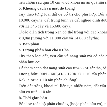
nên chôm sâu quá 10 cm vì củ khoai mì ăn quá sâu s
5. Khoảng cách và mật độ trồng
Tùy theo từng loại đất để bố trí cho phù hợp. Đối
10.000 cây/ha, đất trung bình và đất nghèo dinh dư
với 12.346 cây và 15.600 cây).
Ở các diện tích trồng xen có thể trồng với các khoả
x 0,8m (tương với 11.000 cây và 14.000 cây/ha).
6. Bón phân
a. Lượng phân bón cho 01 ha
Tùy theo loại đất, yêu cầu về năng suất mà có các
phân hữu cơ.
Để tham canh đạt năng suất cao từ 45 - 50 tấn/ha, b
Lượng bón: 90N - 60P
O
- 120K
O + 10 tấn phân
2
5
2
Kaki clorua + 10 tấn phân chuồng).
Trên đất trồng khoai mì liên tục nhiều năm, đất xấ
hữu cơ từ 5 - 10 tấn.
b. Thời gian bón
Bón lót: toàn bộ phân chuồng (hoặc phân hữu cơ), p