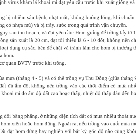
nh virus khảm lá khoai mì đạt yêu cầu trước khi xuất giống và 
g bị nhiễm sâu bệnh, nhặt mắt, không buông lóng, khi chuẩn 
g có nhựa mủ) và bị trầy, sước trong quá trình vận chuyển.
ày sau thu hoạch, và đạt yêu cầu: Hom giống để trồng lấy từ 1
ng sản xuất là 20 cm, đạt tối thiểu là 6 - 10 đốt, không nên ch
oại dụng cụ sắc, bén để chặt và tránh làm cho hom bị thương t
ủa hom.
 cơ quan BVTV trước khi trồng.
ùa mưa (tháng 4 - 5) và có thể trồng vụ Thu Đông (giữa tháng 9
i đất đủ ẩm độ, không nên trồng vào các thời điểm có mưa nhi
hoai mì do ẩm độ đất cao hoặc thấp, nhiệt độ thấp dẫn đến h
g đối bằng phẳng, ở những diện tích đất có mưa nhiều thoát nư
p hom xiên hoặc hom đứng. Ngoài ra, nếu trồng vào cuối mùa m
 Dù đặt hom đứng hay nghiên với bất kỳ góc độ nào cũng khô