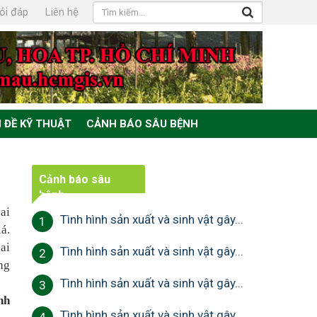
ỏi đáp
Liên hệ
 ĐỀ KỸ THUẬT
CẢNH BÁO SÂU BỆNH
Cảnh báo sâu
bệnh
ai
Tình hình sản xuất và sinh vật gây...
1
á.
ai
Tình hình sản xuất và sinh vật gây...
2
ng
Tình hình sản xuất và sinh vật gây...
3
nh
Tình hình sản xuất và sinh vật gây...