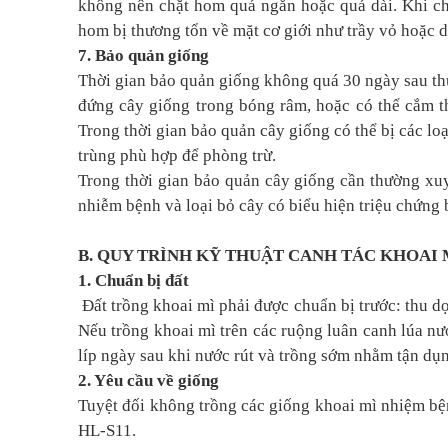
không nên chặt hom quá ngắn hoặc quá dài. Khi ch
hom bị thương tổn về mặt cơ giới như trầy vỏ hoặc 
7. Bảo quản giống
Thời gian bảo quản giống không quá 30 ngày sau th
đứng cây giống trong bóng râm, hoặc có thể cắm t
Trong thời gian bảo quản cây giống có thể bị các loạ
trùng phù hợp để phòng trừ.
Trong thời gian bảo quản cây giống cần thường xuy
nhiễm bệnh và loại bỏ cây có biểu hiện triệu chứng 
B. QUY TRÌNH KỸ THUẬT CANH TÁC KHOAI 
1. Chuẩn bị đất
Đất trồng khoai mì phải được chuẩn bị trước: thu dọn
Nếu trồng khoai mì trên các ruộng luân canh lúa nướ
líp ngày sau khi nước rút và trồng sớm nhằm tận dụ
2. Yêu cầu về giống
Tuyệt đối không trồng các giống khoai mì nhiệm 
HL-S11.