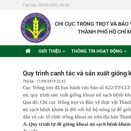
Thứ bảy, 08/08/2026, 04:44
CHI CỤC TRỒNG TRỌT VÀ BẢO
THÀNH PHỐ HỒ CHÍ 
GIỚI THIỆU
THÔNG TIN HOẠT ĐỘNG
Quy trình canh tác và sản xuất giống
Thứ ba - 17/09/2019 22:32
Cục Trồng trọt đã ban hành văn bản số 622/TT-CLT
mì, quy trình sản xuất giống khoai mì sạch bệnh kh
Qua đó, Chi cục Trồng trọt và Bảo vệ thực vật Thà
mì sạch bệnh khảm lá đối với hộ hộ nông tự để giốn
dân và các tổ chức trồng khoai mì trên địa bàn Thà
A. Quy trình tự để giống khoai mì sạch bệnh khảm