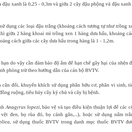
à đậu xanh là 0,25 - 0,3m và giữa 2 cây đậu phộng và đậu xanh 
 sử dụng các loại đậu trắng (khoảng cách tương tự như trồng x
thì giữa 2 hàng khoai mì trồng xen 1 hàng dưa hấu, khoảng cá
hoảng cách giữa các cây dưa hấu trong hàng là 1 - 1,2m.
ô hạn do vậy cần đảm bảo độ ẩm để hạn chế gây hại của nhện đ
 hành phòng trừ theo hướng dẫn của cán bộ BVTV.
cân đối, khuyến khích sử dụng phân hữu cơ, phân vi sinh, ti
đồng ruộng, tiêu hủy cây ký chủ và cây bị bệnh.
inh
Anagyrus lopezi
, bảo vệ và tạo điều kiện thuận lợi để các c
a vệt đen, bọ rùa đỏ, bọ cánh gân,...), hoặc sử dụng nấm trắ
pliea
, sử dụng thuốc BVTV trong danh mục thuốc BVTV đư