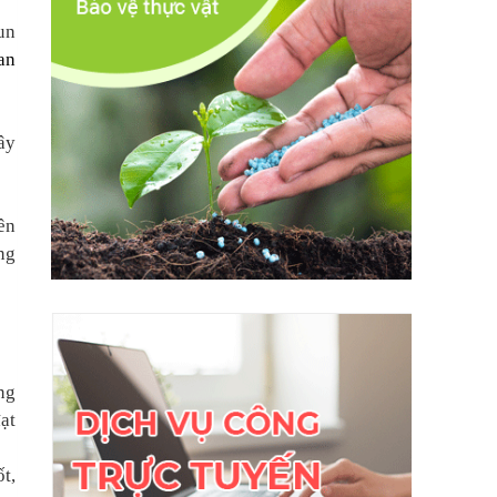
un
an
ây
ên
ng
ng
ạt
t,