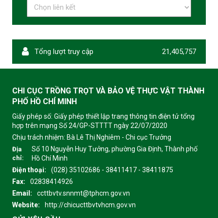
Tổng lượt truy cập
21,405,757
CHI CỤC TRỒNG TRỌT VÀ BẢO VỆ THỰC VẬT THÀNH
PHỐ HỒ CHÍ MINH
Giấy phép số: Giấy phép thiết lập trang thông tin điện tử tổng
hợp trên mạng Số 24/GP-STTTT ngày 22/07/2020
Chịu trách nhiệm:
Bà Lê Thị Nghiêm - Chi cục Trưởng
Số 10 Nguyễn Huy Tưởng, phường Gia Định, Thành phố
Địa
chỉ:
Hồ Chí Minh
Điện thoại:
(028) 35102686 - 38411417 - 38411875
Fax:
02838414926
Email:
ccttbvtv.snnmt@tphcm.gov.vn
Website:
http://chicucttbvtvhcm.gov.vn