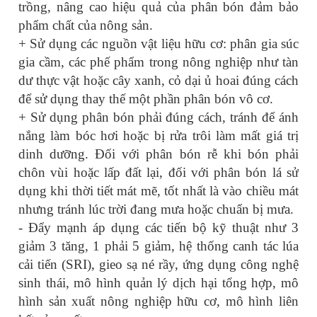
trồng, nâng cao hiệu quả của phân bón đảm bảo
phẩm chất của nông sản.
+ Sử dụng các nguồn vật liệu hữu cơ: phân gia súc
gia cầm, các phế phẩm trong nông nghiệp như tàn
dư thực vật hoặc cây xanh, cỏ dại ủ hoai đúng cách
để sử dụng thay thế một phần phân bón vô cơ.
+ Sử dụng phân bón phải đúng cách, tránh để ánh
nắng làm bóc hơi hoặc bị rửa trôi làm mất giá trị
dinh dưỡng. Đối với phân bón rễ khi bón phải
chôn vùi hoặc lấp đất lại, đối với phân bón lá sử
dụng khi thời tiết mát mẽ, tốt nhất là vào chiều mát
nhưng tránh lúc trời đang mưa hoặc chuẩn bị mưa.
- Đẩy mạnh áp dụng các tiến bộ kỹ thuật như 3
giảm 3 tăng, 1 phải 5 giảm, hệ thống canh tác lúa
cải tiến (SRI), gieo sạ né rầy, ứng dụng công nghệ
sinh thái, mô hình quản lý dịch hại tổng hợp, mô
hình sản xuất nông nghiệp hữu cơ, mô hình liên