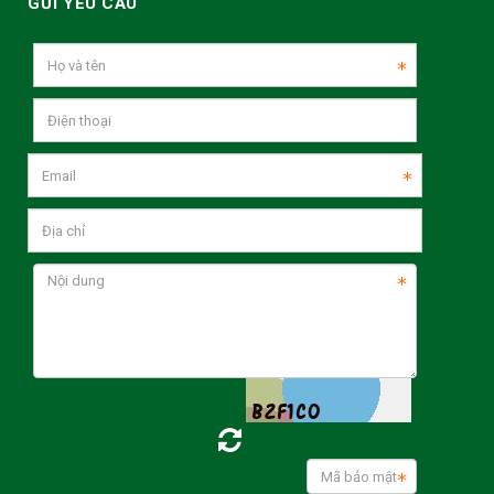
GỬI YÊU CẦU