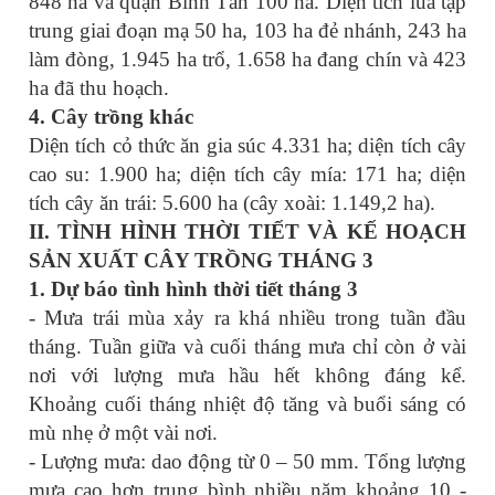
848 ha và quận Bình Tân 100 ha. Diện tích lúa tập
trung giai đoạn mạ 50 ha, 103 ha đẻ nhánh, 243 ha
làm đòng, 1.945 ha trổ, 1.658 ha đang chín và 423
ha đã thu hoạch.
4. Cây trồng khác
Diện tích cỏ thức ăn gia súc 4.331 ha; diện tích cây
cao su: 1.900 ha; diện tích cây mía: 171 ha; diện
tích cây ăn trái: 5.600 ha (cây xoài: 1.149,2 ha).
II. TÌNH HÌNH THỜI TIẾT VÀ KẾ HOẠCH
SẢN XUẤT CÂY TRỒNG THÁNG 3
1. Dự báo tình hình thời tiết tháng 3
- Mưa trái mùa xảy ra khá nhiều trong tuần đầu
tháng. Tuần giữa và cuối tháng mưa chỉ còn ở vài
nơi với lượng mưa hầu hết không đáng kể.
Khoảng cuối tháng nhiệt độ tăng và buổi sáng có
mù nhẹ ở một vài nơi.
- Lượng mưa: dao động từ 0 – 50 mm. Tổng lượng
mưa cao hơn trung bình nhiều năm khoảng 10 -