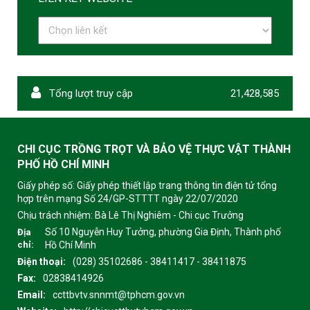
Tổng lượt truy cập
21,428,585
CHI CỤC TRỒNG TRỌT VÀ BẢO VỆ THỰC VẬT THÀNH
PHỐ HỒ CHÍ MINH
Giấy phép số: Giấy phép thiết lập trang thông tin điện tử tổng
hợp trên mạng Số 24/GP-STTTT ngày 22/07/2020
Chịu trách nhiệm:
Bà Lê Thị Nghiêm - Chi cục Trưởng
Số 10 Nguyễn Huy Tưởng, phường Gia Định, Thành phố
Địa
chỉ:
Hồ Chí Minh
Điện thoại:
(028) 35102686 - 38411417 - 38411875
Fax:
02838414926
Email:
ccttbvtv.snnmt@tphcm.gov.vn