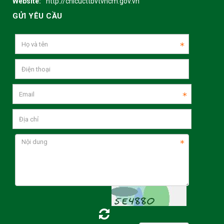
Website:
http://chicucttbvtvhcm.gov.vn
GỬI YÊU CẦU