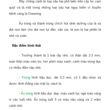
Rầy chổng cánh là loại sâu hại phổ biến trên cây họ cam
quýt và là một trong những loại sâu hại nguy hiểm vì truyền
bệnh vàng lá Greening.
Ấu trùng và thành trùng chích hút dinh dưỡng của lá và
đọt non làm cho đọt non lụi dần, sần sùi, lá non bị hại phiến lá
nhỏ và xoăn.
Đặc điểm hình thái
- Trưởng thành là 1 loài rầy nhỏ, có thân dài 2-3 mm,
toàn thân màu xám tro, hơi phớt màu xanh, cánh màu trong đục
có nhiều đốm nâu nhỏ.
-
Trứng
hình bầu dục, dài 0,3 mm, có 1 đầu nhọn và
được đính thẳng vào mặt lá, nách lá.
-
Ấu trùng
hình bầu dục dẹp, màu xanh lục ngả màu vàng
ở các tuổi nhỏ. Ấu trùng tuổi 5 có màu nâu vàng và 2 mầm
cánh nhỏ.