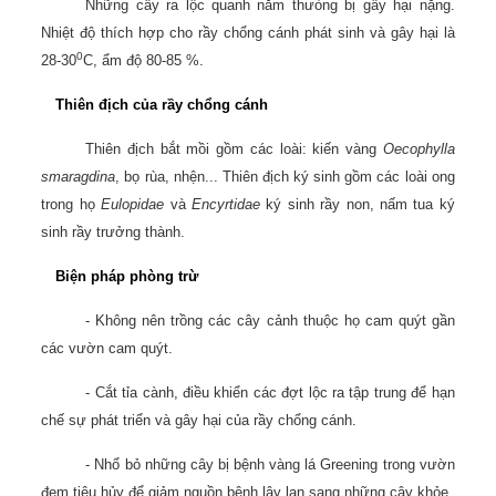
Những cây ra lộc quanh năm thưòng bị gây hại nặng.
Nhiệt độ thích hợp cho rầy chổng cánh phát sinh và gây hại là
0
28-30
C, ẩm độ 80-85 %.
Thiên địch của rầy chổng cánh
Thiên địch bắt mồi gồm các loài: kiến vàng
Oecophylla
smaragdina
, bọ rùa, nhện... Thiên địch ký sinh gồm các loài ong
trong họ
Eulopidae
và
Encyrtidae
ký sinh rầy non, nấm tua ký
sinh rầy trưởng thành.
Biện pháp phòng trừ
- Không nên trồng các cây cảnh thuộc họ cam quýt gần
các vườn cam quýt.
- Cắt tỉa cành, điều khiển các đợt lộc ra tập trung để hạn
chế sự phát triển và gây hại của rầy chổng cánh.
- Nhổ bỏ những cây bị bệnh vàng lá Greening trong vườn
đem tiêu hủy để giảm nguồn bệnh lây lan sang những cây khỏe.