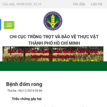
Hỏi đáp
Liên hệ
Chủ nhật, 09/08/2026, 03:10
CHI CỤC TRỒNG TRỌT VÀ BẢO VỆ THỰC VẬT
THÀNH PHỐ HỒ CHÍ MINH
Bệnh đốm rong
Thứ ba - 05/11/2019 03:06
Triệu chứng gây hại