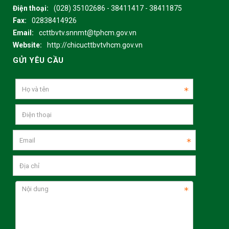
Điện thoại:
(028) 35102686 - 38411417 - 38411875
Fax:
02838414926
Email:
ccttbvtv.snnmt@tphcm.gov.vn
Website:
http://chicucttbvtvhcm.gov.vn
GỬI YÊU CẦU