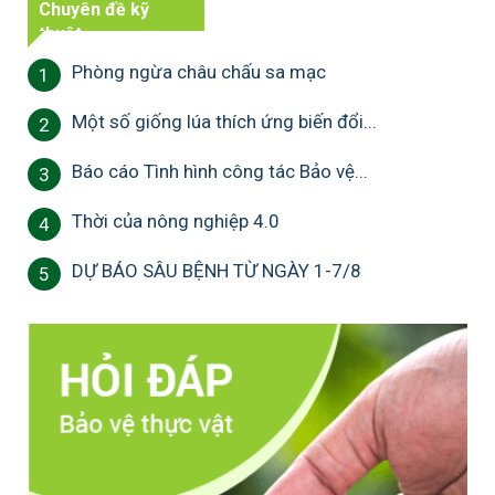
Chuyên đề kỹ
thuật
Phòng ngừa châu chấu sa mạc
1
Một số giống lúa thích ứng biến đổi...
2
Báo cáo Tình hình công tác Bảo vệ...
3
Thời của nông nghiệp 4.0
4
DỰ BÁO SÂU BỆNH TỪ NGÀY 1-7/8
5