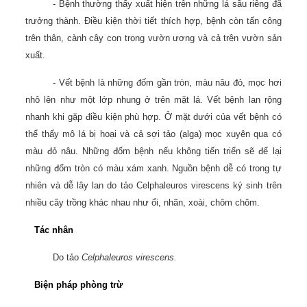
- Bệnh thường thấy xuất hiện trên những lá sầu riêng đã
trưởng thành. Điều kiện thời tiết thích hợp, bệnh còn tấn công
trên thân, cành cây con trong vườn ương và cả trên vườn sản
xuất.
- Vết bệnh là những đốm gần tròn, màu nâu đỏ, mọc hơi
nhô lên như một lớp nhung ở trên mặt lá. Vết bệnh lan rộng
nhanh khi gặp điều kiện phù hợp. Ở mặt dưới của vết bệnh có
thể thấy mô lá bị hoại và cả sợi tảo (alga) mọc xuyên qua có
màu đỏ nâu. Những đốm bệnh nếu không tiến triển sẽ để lại
những đốm tròn có màu xám xanh. Nguồn bệnh dễ có trong tự
nhiên và dễ lây lan do tảo Celphaleuros virescens ký sinh trên
nhiều cây trồng khác nhau như ổi, nhãn, xoài, chôm chôm.
Tác nhân
Do tảo
Celphaleuros virescens.
Biện pháp phòng trừ