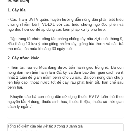
IV. ĐỀ NGHỊ
1. Cây lúa
- Các Trạm BVTV quận, huyện hướng dẫn nông dân phân biệt triệu
chứng nhiễm bệnh VL-LXL với các triệu chứng ngộ độc phèn và
ngộ độc hữu cơ để áp dụng các biện pháp xử lý phù hợp.
- Tập trung tổ chức công tác phòng chống rầy nâu đợt cuối tháng 9,
đầu tháng 10 lưu ý các giống nhiễm rầy, giống lúa thơm và các trà
mạ mùa, lúa mùa khoảng 30 ngày tuổi.
2. Cây trồng khác
- Hiện tại, rau vụ Mùa đang được tiến hành gieo trồng rộ. Bà con
nông dân nên tiến hành làm đất kỹ và đảm bảo thời gian cách vụ ít
nhất 2 tuần để giảm mầm bệnh cho vụ sau. Bà con nông dân chú ý
lên liếp cao, thoát nước tốt để cây rau phát triển tốt, hạn chế sâu
bệnh hại.
- Khuyến cáo bà con nông dân sử dụng thuốc BVTV tuân thủ theo
nguyên tắc 4 đúng, thuốc sinh học, thuốc ít độc, thuốc có thời gian
cách ly ngắn./.
Tổng số điểm của bài viết là: 0 trong 0 đánh giá