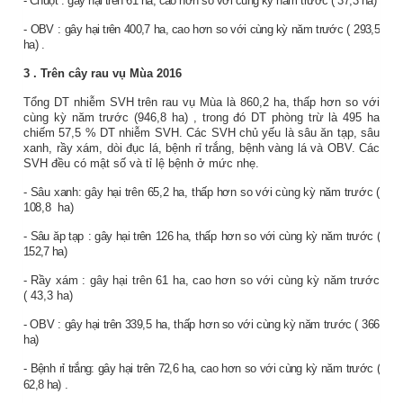
-
Chuột
: gây hại trên
61
ha,
cao
hơn so với cùng kỳ năm
trước (
37,3
ha)
-
OBV
: gây hại trên
400,7
ha,
cao
hơn so với cùng kỳ năm
trước (
293,5
ha)
.
3
.
Trên cây rau vụ
Mùa 2016
Tổng DT nhiễm SVH trên rau
vụ Mùa
là
860,2
ha,
thấp
hơn so với
cùng kỳ năm trước
(946,8 ha)
, trong đó DT phòng trừ là
495
ha
chiếm
57,5
% DT nhiễm SVH. Các SVH chủ yếu là sâu ăn tạp, sâu
xanh, rầy xám, dòi đục lá, bệnh rỉ trắng, bệnh vàng lá và OBV. Các
SVH đều có mật số và tỉ lệ bệnh ở mức nhẹ.
- Sâu xanh: gây hại trên
65,2
ha,
thấp
hơn so với cùng kỳ năm trước (
108,8
ha)
- Sâu
ăp tạp
: gây hại trên
126
ha,
thấp
hơn so với cùng kỳ năm trước (
152,7
ha)
-
Rầy xám
: gây hại trên
61
ha,
cao
hơn so với cùng kỳ năm
trước
(
43,3
ha)
-
OBV
: gây hại trên
339,5
ha,
thấp
hơn so với cùng kỳ năm trước (
366
ha)
- Bệnh rỉ trắng: gây hại trên
72,6
ha,
cao
hơn so với cùng kỳ năm trước (
62,8
ha)
.