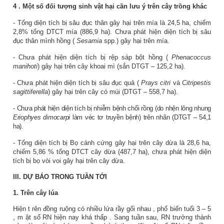
4
. Một số đối tượng sinh vật hại cần lưu ý trên cây trồng khác
- Tổng diện tích bị sâu đục thân gây hại trên mía là 24,5 ha, chiếm
2,8% tổng DTCT mía (886,9 ha). Chưa phát hiện diện tích bị sâu
đục thân mình hồng (
Sesamia
spp.) gây hại trên mía.
- Chưa phát hiện diện tích bị rệp sáp bột hồng (
Phenacoccus
manihoti
) gây hại trên cây khoai mì (sắn DTGT – 125,2 ha).
- Chưa phát hiện diện tích bị sâu đục quả (
Prays citri
và
Citripestis
sagittiferella
) gây hại trên cây có múi (DTGT – 558,7 ha).
- Chưa phát hiện diện tích bị nhiễm bệnh chổi rồng (do nhện lông nhung
Eriophyes dimocarpi
làm véc tơ truyền bệnh) trên nhãn (DTGT – 54,1
ha).
- Tổng diện tích bị Bọ cánh cứng gây hại trên cây dừa là 28,6 ha,
chiếm 5,86 % tổng DTCT cây dừa (487,7 ha), chưa phát hiện diện
tích bị bọ vòi voi gây hại trên cây dừa.
III. DỰ BÁO TRONG TUẦN TỚI
1. Trên cây lúa
Hiện t
rên
đồng
ruộng có nhiều lứa rầy gối nhau
, phổ biến tuổi 3 – 5
,
m
ật số RN hiện nay khá thấp
. Sang tuần sau, RN trưởng thành