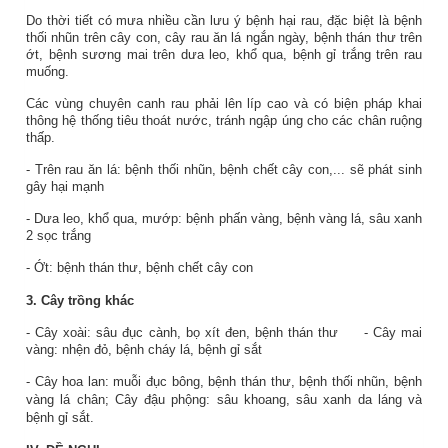
Do thời tiết có mưa nhiều cần lưu ý bệnh hại rau, đặc biệt là bệnh
thối nhũn trên cây con, cây rau ăn lá ngắn ngày, bệnh thán thư trên
ớt, bệnh sương mai trên dưa leo, khổ qua, bệnh gỉ trắng trên rau
muống.
Các vùng chuyên canh rau phải lên líp cao và có biện pháp khai
thông hệ thống tiêu thoát nước, tránh ngập úng cho các chân ruộng
thấp.
- Trên rau ăn lá: bệnh thối nhũn, bệnh chết cây con,... sẽ phát sinh
gây hại mạnh
- Dưa leo, khổ qua, mướp: bệnh phấn vàng, bệnh vàng lá, sâu xanh
2 sọc trắng
- Ớt: bệnh thán thư, bệnh chết cây con
3. Cây trồng khác
- Cây xoài: sâu đục cành, bọ xít đen, bệnh thán thư
- Cây mai
vàng: nhện đỏ, bệnh cháy lá, bệnh gỉ sắt
- Cây hoa lan: muỗi đục bông, bệnh thán thư, bệnh thối nhũn, bệnh
vàng lá chân
;
Cây đậu phộng: sâu khoang, sâu xanh da láng và
bệnh gỉ sắt.