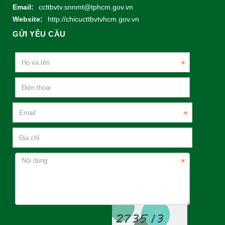
Email:
ccttbvtv.snnmt@tphcm.gov.vn
Website:
http://chicucttbvtvhcm.gov.vn
GỬI YÊU CẦU