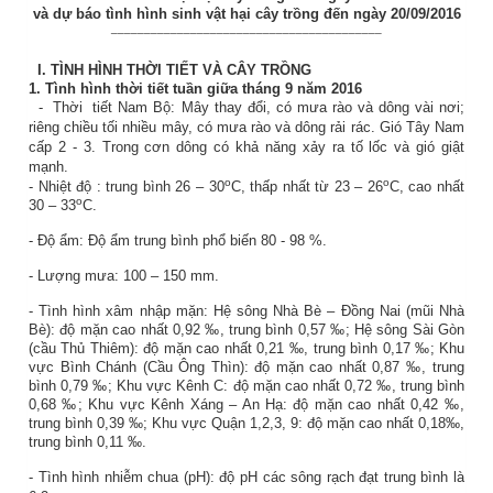
và dự báo tình hình sinh vật hại cây trồng đến ngày 20/09/2016
_________________________________________
I.
TÌNH HÌNH THỜI TIẾT VÀ CÂY TRỒNG
1.
Tình hình thời tiết tuần giữa tháng 9 năm 2016
-
Thời
tiết Nam Bộ: Mây thay đổi, có mưa rào và dông vài nơi;
riêng chiều tối nhiều mây, có mưa rào và dông rải rác. Gió Tây Nam
cấp 2 - 3. Trong cơn dông có khả năng xảy ra tố lốc và gió giật
mạnh.
o
o
- Nhiệt độ
:
trung bình 26 – 30
C, thấp nhất từ 23 – 26
C, cao nhất
o
30 – 33
C.
-
Độ ẩm: Độ ẩm trung bình phổ biến 80
- 98
%
.
- Lượng mưa: 100 – 150 mm.
- Tình hình xâm nhập mặn: Hệ sông Nhà Bè – Đồng Nai (mũi Nhà
Bè): độ mặn cao nhất 0,92 ‰, trung bình 0,57 ‰; Hệ sông Sài Gòn
(cầu Thủ Thiêm): độ mặn cao nhất 0,21 ‰, trung bình 0,17 ‰; Khu
vực Bình Chánh (Cầu Ông Thìn): độ mặn cao nhất 0,87 ‰, trung
bình 0,79 ‰; Khu vực Kênh C: độ mặn cao nhất 0,72 ‰, trung bình
0,68 ‰; Khu vực Kênh Xáng – An Hạ: độ mặn cao nhất 0,42 ‰,
trung bình 0,39 ‰; Khu vực Quận 1,2,3, 9: độ mặn cao nhất 0,18‰,
trung bình 0,11 ‰.
- Tình hình nhiễm chua (pH): độ pH các sông rạch đạt trung bình là