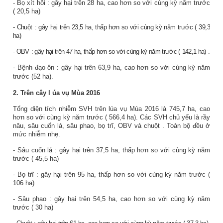
-
Bọ xít hôi
: gây hại trên
28
ha,
cao
hơn so với cùng kỳ năm
trước
(
20,5
ha)
-
Chuột
: gây hại trên
23,5
ha,
thấp
hơn so với cùng kỳ năm
trước (
39,3
ha)
-
OBV
: gây hại trên
47
ha,
thấp
hơn so với cùng kỳ năm
trước (
142,1
ha)
.
-
Bệnh đạo ôn
: gây hại trên
63,9
ha,
cao
hơn so với cùng kỳ năm
trước
(52
ha).
2.
Trên
cây l
úa
vụ Mùa 2016
Tổng diện tích nhiễm SVH trên lúa vụ
Mùa 2016
là
745,7
ha,
cao
hơn so với
cùng kỳ năm trước
(
566,4
ha). Các
SVH chủ yếu là
rầy
nâu, sâu cuốn lá, sâu phao, bọ trĩ,
OBV
và chuột
. Toàn bộ đều ở
mức nhiễm nhẹ.
-
Sâu cuốn lá
: gây hại trên
37,5
ha,
thấp
hơn so với cùng kỳ năm
trước (
45,5
ha)
-
Bọ trĩ
: gây hại trên
95
ha,
thấp
hơn so với cùng kỳ năm
trước (
106
ha)
-
Sâu phao
: gây hại trên
54,5
ha,
cao
hơn so với cùng kỳ năm
trước (
30
ha)