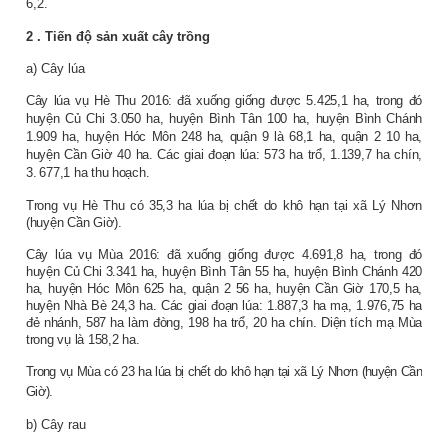
6,2.
2
. Tiến độ sản xuất
cây trồng
a) Cây lúa
Cây lúa vụ Hè Thu 2016: đã xuống giống được 5.425,1 ha, trong đó
huyện Củ Chi 3.050 ha, huyện Bình Tân 100 ha, huyện Bình Chánh
1.909 ha, huyện Hóc Môn 248 ha, quận 9 là 68,1 ha, quận 2 10 ha,
huyện Cần Giờ 40 ha. Các giai đoạn lúa: 573 ha trổ, 1.139,7 ha chín,
3.
677,1 ha thu hoạch.
Trong vụ Hè Thu có 35,3 ha lúa bị chết do khô hạn tại xã Lý Nhơn
(huyện Cần Giờ).
Cây lúa vụ Mùa 2016: đã xuống giống được 4.691,8 ha, trong đó
huyện Củ Chi 3.341 ha, huyện Bình Tân 55 ha, huyện Bình Chánh 420
ha, huyện Hóc Môn 625 ha, quận 2 56 ha, huyện Cần Giờ 170,5 ha,
huyện Nhà Bè 24,3 ha. Các giai đoạn lúa: 1.887,3 ha mạ, 1.976,75 ha
đẻ nhánh, 587 ha làm đòng, 198 ha trổ, 20 ha chín. Diện tích mạ Mùa
trong vụ là 158,2 ha.
Trong vụ Mùa có 23 ha lúa bị chết do khô hạn tại xã Lý Nhơn (huyện Cần
Giờ).
b) Cây rau