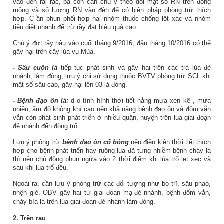
vào đèn rải rác, bà con cần chú ý theo dõi mật số RN trên đồng
ruộng và số lượng RN vào đèn để có biện pháp phòng trừ thích
hợp. C
ần phun phối hợp hai nhóm thuốc chống lột xác và nhóm
tiêu diệt nhanh để trừ rầy đạt hiệu quả cao.
Chú ý đợt rầy nâu vào cuối tháng 9/2016, đầu tháng 10/2016 có thể
gây hại trên cây lúa vụ Mùa.
- Sâu cuốn lá
tiếp tục phát sinh và gây hại trên các trà lúa đẻ
nhánh, làm đòng, lưu ý chỉ sử dụng thuốc BVTV phòng trừ SCL khi
mật số sâu cao, gây hại lên 03 lá đòng.
- Bệnh đạo ôn lá:
d
o tình hình thời tiết
nắng mưa xen kẽ
,
mưa
nhiều,
ẩm độ không khí cao
nên
khả năng bệnh đạo ôn
và đốm vằn
vẫn còn phát sinh phát triển ở nhiều
quận, huyện
trên lúa giai đoạn
đẻ nhánh đến đòng trổ.
Lưu ý phòng trừ
bệnh đạo ôn cổ bông
nếu điều kiện thời tiết thích
hợp cho bệnh phát triển hay ruộng lúa đã từng nhiễm bệnh cháy lá
thì nên chủ động phun ngừa vào 2 thời điểm khi lúa trổ lẹt xẹc và
sau khi lúa trổ đều.
Ngoài ra, cần lưu ý phòng trừ các đối tượng như bọ trĩ, sâu phao,
nhện gié, OBV gây hại từ giai đoạn mạ-đẻ nhánh, bệnh đốm vằn,
cháy bìa lá trên lúa giai đoạn đẻ nhánh-làm đòng.
2. Trên rau