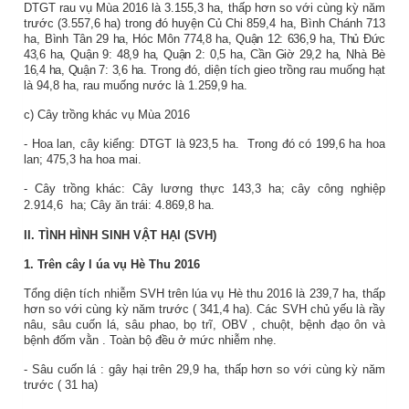
DTGT rau vụ Mùa 2016 là 3.155,3 ha, thấp hơn so với cùng kỳ năm
trước (3.557,6 ha) trong đó huyện Củ Chi 859,4 ha, Bình Chánh 713
ha,
Bình Tân 29 ha, Hóc Môn 774,8 ha, Quận 12: 636,9 ha, Thủ Đức
43,6 ha, Quận 9: 48,9 ha, Quận 2: 0,5 ha, Cần Giờ 29,2 ha, Nhà Bè
16,4 ha, Quận 7: 3,6 ha.
Trong đó, diện tích gieo trồng rau muống hạt
là 94,8 ha, rau muống nước là 1.259,9 ha.
c) Cây trồng khác vụ Mùa 2016
- Hoa lan, cây kiểng: DTGT là 923,5 ha.
Trong đó có 199,6 ha hoa
lan; 475,3 ha hoa mai.
- Cây trồng khác: Cây lương thực 143,3 ha; cây công nghiệp
2.914,6 ha; Cây ăn trái: 4.869,8 ha.
II. TÌNH HÌNH SINH VẬT HẠI (SVH)
1.
Trên
cây l
úa
vụ Hè Thu 2016
Tổng diện tích nhiễm SVH trên lúa vụ
Hè thu 2016
là
239,7
ha,
thấp
hơn so với
cùng kỳ năm trước
(
341,4
ha). Các
SVH chủ yếu là
rầy
nâu, sâu cuốn lá, sâu phao, bọ trĩ,
OBV
, chuột, bệnh đạo ôn và
bệnh đốm vằn
. Toàn bộ đều ở mức nhiễm nhẹ.
-
Sâu cuốn lá
: gây hại trên
29,9
ha,
thấp
hơn so với cùng kỳ năm
trước (
31
ha)