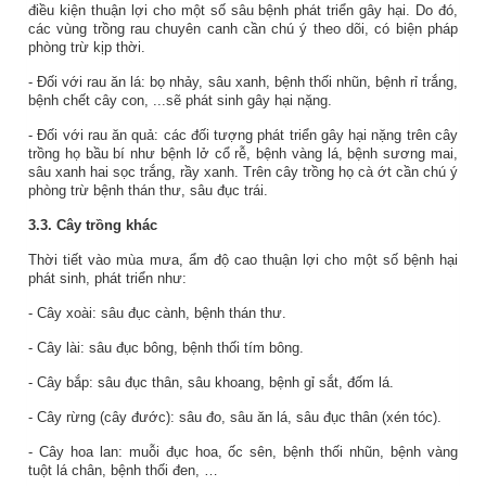
điều kiện thuận lợi cho một số sâu bệnh phát triển gây hại. Do đó,
các vùng trồng rau chuyên canh cần chú ý theo dõi, có biện pháp
phòng trừ kịp thời.
- Đối với rau ăn lá: bọ nhảy, sâu xanh, bệnh thối nhũn, bệnh rỉ trắng,
bệnh chết cây con, ...sẽ phát sinh gây hại nặng.
- Đối với rau ăn quả: các đối tượng phát triển gây hại nặng trên cây
trồng họ bầu bí như bệnh lở cổ rễ, bệnh vàng lá, bệnh sương mai,
sâu xanh hai sọc trắng, rầy xanh. Trên cây trồng họ cà ớt cần chú ý
phòng trừ bệnh thán thư, sâu đục trái.
3.3. Cây trồng khác
Thời tiết vào mùa mưa, ẩm độ cao thuận lợi cho một số bệnh hại
phát sinh, phát triển như:
- Cây xoài: sâu đục cành, bệnh thán thư.
- Cây lài: sâu đục bông, bệnh thối tím bông.
- Cây bắp: sâu đục thân, sâu khoang, bệnh gỉ sắt, đốm lá.
- Cây rừng (cây đước): sâu đo, sâu ăn lá, sâu đục thân (xén tóc).
- Cây hoa lan: muỗi đục hoa, ốc sên,
bệnh thối nhũn,
bệnh vàng
tuột lá chân, bệnh thối đen, …