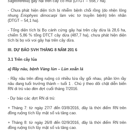
sagittiferella
) gây hại trên cây có múi (DTGT – 558,7 ha).
- Chưa phát hiện diện tích bị nhiễm bệnh chổi rồng (do nhện lông
nhung
Eriophyes dimocarpi
làm véc tơ truyền bệnh) trên nhãn
(DTGT – 54,1 ha).
- Tổng diện tích bị Bọ cánh cứng gây hại trên cây dừa là 28,6 ha,
chiếm 5,86 % tổng DTCT cây dừa (487,7 ha), chưa phát hiện diện
tích bị bọ vòi voi gây hại trên cây dừa.
III. DỰ BÁO SVH THÁNG
8
NĂM 201
6
3.1 Trên cây lúa
a) Rầy nâu, bệnh Vàng lùn – Lùn xoắn lá
- Rầy nâu trên đồng ruộng có nhiều lứa rầy gối nhau, phần lớn rầy
nâu đang tuổi trưởng thành – tuổi 1
.
Chú ý theo dõi chặt diễn biến
RN di trú vào đèn đợt cuối tháng 7/2016.
- Dự báo các đợt RN di trú:
+ Tháng 7: từ ngày 27/7 đến 03/8/2016, đây là thời điểm RN trên
đồng ruộng tích lũy mật số và tăng cao.
+ Tháng 8: từ ngày 26/8 đến 02/9/2016, đây là thời điểm RN trên
đồng ruộng tích lũy mật số và tăng cao.