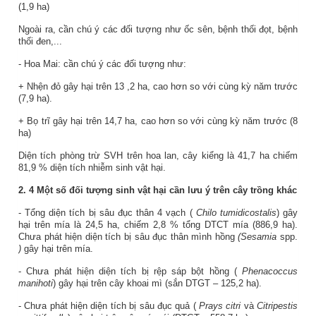
(
1,9
ha)
Ngoài ra, cần chú ý các đối tượng như ốc sên, bệnh thối đọt, bệnh
thối đen,...
- Hoa Mai: cần chú ý các đối tượng như:
+
Nhện đỏ
gây hại trên
13
,
2
ha,
cao
hơn so với cùng kỳ năm trước
(
7,9
ha)
.
+ Bọ trĩ gây hại trên
14,7
ha,
cao
hơn so với cùng kỳ năm trước (
8
ha)
Diện tích phòng trừ SVH trên hoa lan, cây kiểng là
41,7
ha chiếm
81,9
% diện tích nhiễm sinh vật hại.
2.
4
Một số đối tượng sinh vật hại cần lưu ý trên cây trồng khác
- Tổng diện tích bị sâu đục thân 4 vạch (
Chilo tumidicostalis
) gây
hại trên mía là 24,5 ha, chiếm 2,8 % tổng DTCT mía (886,9 ha).
Chưa phát hiện diện tích bị sâu đục thân mình hồng
(Sesamia
spp.
)
gây hại trên mía.
- Chưa phát hiện diện tích bị rệp sáp bột hồng (
Phenacoccus
manihoti
) gây hại trên cây khoai mì (sắn DTGT – 125,2 ha).
- Chưa phát hiện diện tích bị sâu đục quả (
Prays citri
và
Citripestis