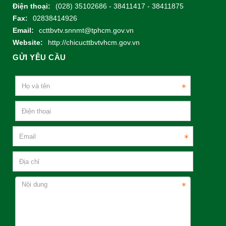
Điện thoại:
(028) 35102686 - 38411417 - 38411875
Fax:
02838414926
Email:
ccttbvtv.snnmt@tphcm.gov.vn
Website:
http://chicucttbvtvhcm.gov.vn
GỬI YÊU CẦU