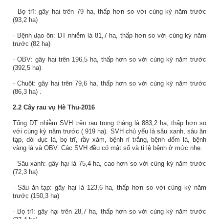
- Bọ
trĩ:
gây hại trên
79
ha,
thấp
hơn so với cùng kỳ năm trước
(
93,2
ha)
- Bệnh đạo ôn: DT nhiễm là
81,7
ha,
thấp
hơn so với cùng kỳ năm
trước (
82
ha)
- OBV: gây hại trên
196,5
ha, thấp hơn so với cùng kỳ năm trước
(
392,5
ha)
- Chuột: gây hại trên
79,6
ha,
thấp
hơn so với cùng kỳ năm trước
(86,3 ha)
.
2.2 Cây rau vụ Hè Thu-2016
Tổng DT nhiễm SVH trên rau trong tháng là
883,2
ha,
thấp
hơn so
với cùng kỳ năm trước (
919
ha). SVH chủ yếu là sâu xanh, sâu ăn
tạp, dòi đục lá, bọ trĩ, rầy xám, bệnh rỉ trắng, bệnh đốm lá, bệnh
vàng lá và OBV. Các SVH đều có mật số và tỉ lệ bệnh ở mức nhẹ.
- Sâu xanh: gây hại là
75,4
ha,
cao
hơn so với cùng kỳ năm trước
(
72,3
ha)
- Sâu ăn tạp: gây hại là
123,6
ha, thấp hơn so với cùng kỳ năm
trước (
150,3
ha)
- Bọ trĩ: gây hại trên
28,7
ha,
thấp
hơn so với cùng kỳ năm
trước