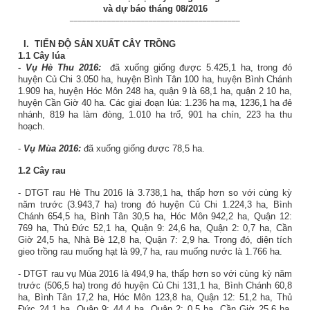
và dự báo tháng 08/2016
_________________________________________
I.
TIẾN ĐỘ SẢN XUẤT CÂY TRỒNG
1.1
Cây lúa
-
Vụ Hè Thu 2016:
đã xuống giống được 5.425,1 ha, trong đó
huyện Củ Chi 3.050 ha, huyện Bình Tân 100 ha, huyện Bình Chánh
1.909 ha, huyện Hóc Môn 248 ha, quận 9 là 68,1 ha, quận 2 10 ha,
huyện Cần Giờ 40 ha. Các giai đoạn lúa: 1.236 ha mạ, 1236,1 ha đẻ
nhánh, 819 ha làm đòng, 1.010 ha trổ, 901 ha chín, 223 ha thu
hoạch.
-
Vụ Mùa 2016:
đã xuống giống được 78,5 ha.
1.2
Cây rau
- DTGT rau Hè Thu 2016 là 3.738,1 ha, thấp hơn so với cùng kỳ
năm trước (3.943,7 ha) trong đó huyện Củ Chi 1.224,3 ha, Bình
Chánh 654,5 ha, Bình Tân 30,5 ha, Hóc Môn 942,2 ha, Quận 12:
769 ha, Thủ Đức 52,1 ha, Quận 9: 24,6 ha, Quận 2: 0,7 ha, Cần
Giờ 24,5 ha, Nhà Bè 12,8 ha, Quận 7: 2,9 ha. Trong đó, diện tích
gieo trồng rau muống hạt là 99,7 ha, rau muống nước là 1.766 ha.
- DTGT rau vụ Mùa 2016 là 494,9 ha, thấp hơn so với cùng kỳ năm
trước (506,5 ha) trong đó huyện Củ Chi 131,1 ha, Bình Chánh 60,8
ha, Bình Tân 17,2 ha, Hóc Môn 123,8 ha, Quận 12: 51,2 ha, Thủ
Đức 24,1 ha, Quận 9: 44,4 ha, Quận 2: 0,5 ha, Cần Giờ 25,6 ha,