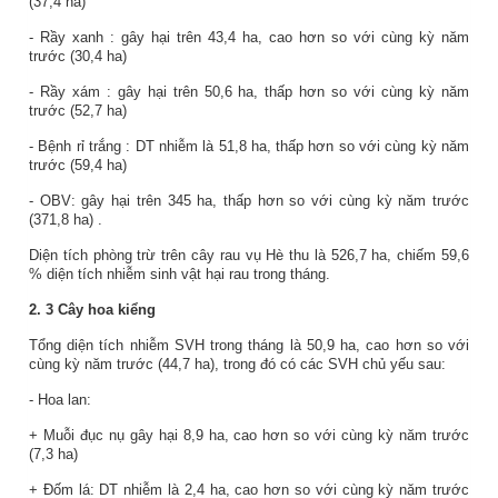
(
37,4
ha)
- Rầy x
anh
: gây hại trên
43,4
ha, cao hơn so với cùng kỳ năm
trước (
30,4
ha)
-
Rầy x
ám
: gây hại trên
50,6
ha,
thấp
hơn so với cùng kỳ năm
trước (
52,7
ha)
- Bệnh
rỉ trắng
: DT nhiễm là
51,8
ha,
thấp
hơn so với
cùng kỳ năm
trước (
59,4
ha)
- OBV: gây hại trên
345
ha, thấp hơn so với cùng kỳ năm
trước
(371,8
ha)
.
Diện tích phòng trừ trên cây rau vụ
Hè thu
là
526,7
ha, chiếm
59,6
% diện tích nhiễm sinh vật hại rau trong tháng.
2.
3
Cây hoa kiểng
Tổng diện tích nhiễm SVH trong tháng là
50,9
ha,
cao
hơn so với
cùng kỳ năm trước (
44,7
ha), trong đó có các SVH chủ yếu sau:
- Hoa lan:
+ Muỗi đục nụ gây hại
8,9
ha, cao hơn so với cùng kỳ năm trước
(
7,3
ha)
+ Đốm lá: DT nhiễm là
2,4
ha,
cao
hơn so với cùng kỳ năm trước