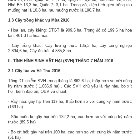
Nhà Bè 13,3 ha, Quận 7: 3,1 ha. Trong đó, diện tích gieo trồng rau
muống hạt là 10,8 ha, rau muống nước là 190,7 ha.
1.3 Cây trồng khác vụ Mùa 2016
- Hoa lan, cây kiểng: DTGT là 909,5 ha.
Trong đó có 199,6 ha hoa
lan; 461,3 ha hoa mai.
- Cây trồng khác: Cây lương thực 135,3 ha; cây công nghiệp
2.894,6 ha; Cây ăn trái: 4.885,8 ha.
II. TÌNH HÌNH SINH VẬT HẠI (SVH) THÁNG 7 NĂM 2016
2.1 Cây lúa vụ Hè Thu 2016
Tổng DT nhiễm SVH trong tháng là
862,6
ha,
thấp
hơn so với cùng
kỳ năm trước (
1.066,9
ha)
.
Các
SVH chủ yếu là
rầy nâu, bọ xít
hôi, bệnh đạo ôn, OBV và chuột.
-
Rầy nâu:
gây hại trên
117
ha,
thấp
hơn so với cùng kỳ năm trước
(
169
ha)
-
Sâu cuốn lá:
gây hại trên
132,2
ha,
cao
hơn so với cùng kỳ năm
trước (
89,5
ha)
-
Bọ xít hôi:
gây hại trên
100
ha,
cao
hơn so với cùng kỳ năm trước
(
51
ha)