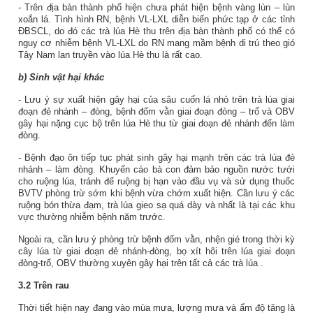
-
Trên địa bàn
thành phố hiện chưa phát hiện bệnh vàng lùn – lùn
xoắn lá. Tình hình RN, bệnh VL-LXL diễn biến phức tạp ở các tỉnh
ĐBSCL, do đó các trà lúa Hè thu trên địa bàn thành phố có thể có
nguy cơ nhiễm bệnh VL-LXL do RN mang mầm bệnh di trú theo gió
Tây Nam lan truyền vào lúa Hè thu là rất cao.
b) Sinh vật hại khác
- Lưu ý sự xuất hiện gây hại của sâu cuốn lá nhỏ trên trà lúa giai
đoạn đẻ nhánh – đòng, bệnh đốm vằn giai đoạn đòng – trổ và OBV
gây hại nặng cục bộ trên lúa Hè thu từ giai đoạn đẻ nhánh đến làm
đòng.
- Bệnh đạo ôn tiếp tục phát sinh gây hại mạnh trên các trà lúa đẻ
nhánh – làm đòng. Khuyến cáo bà con đảm bảo nguồn nước tưới
cho ruộng lúa, tránh để ruộng bị hạn vào đầu vụ và sử dụng thuốc
BVTV phòng trừ sớm khi bệnh vừa chớm xuất hiện. Cần lưu ý các
ruộng bón thừa đạm, trà lúa gieo sạ quá dày và nhất là tại các khu
vực thường nhiễm bệnh năm trước.
Ngoài ra,
cần lưu ý phòng trừ bệnh đốm vằn, nhện gié trong thời kỳ
cây lúa từ giai đoạn đẻ nhánh-đòng,
bọ xít hôi trên lúa giai đoạn
đòng-trổ,
OBV
thường xuyên gây hại trên tất cả các trà lúa
.
3.2
Trên rau
Thời tiết
hiện nay đang vào mùa mưa, lượng mưa và ẩm độ tăng là