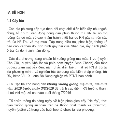
IV. ĐỀ NGHỊ
4.1 Cây lúa
- Các địa phương tiếp tục theo dõi chặt chẽ diễn biến rầy nâu ngoài
đồng, tổ chức, vận động nông dân phun thuốc trừ RN tại những
ruộng lúa có mật số cao nhằm tránh thiệt hại do RN gây ra trên các
trà lúa Hè Thu và mạ mùa.
Tập trung điều tra, phát hiện, thống kê
báo cáo và theo dõi tình hình gây hại của Nhện gié, rầy cánh phấn
ở trà lúa đẻ nhánh, làm đòng.
-
Các địa phương đang chuẩn bị xuống giống mạ mùa 1 vụ (huyện
Cần Giờ, huyện Nhà Bè và phía nam huyện Bình Chánh) cần tăng
cường giám sát bẫy đèn, nắm chắc diễn biến, mật số RN di trú tại
địa phương mình, và nghiêm túc áp dụng các biện pháp phòng, trừ
RN, bệnh VL-LXL của Bộ Nông nghiệp và PTNT ban hành.
- Chỉ đạo bà con nông dân
không xuống giống mạ mùa, lúa mùa
năm 2016 trước ngày 3/8/2016
để tránh cao điểm RN trưởng thành
di trú với mật độ cao vào cuối tháng 7/2016.
- Tổ chức thông tin hàng ngày về biện pháp gieo cấy “Né rầy”, thời
gian xuống giống an toàn trên hệ thống phát thanh xã (phường),
huyện (quận) và trong các buổi họp tổ chức tại địa phương.