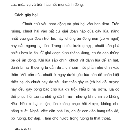
các mùa vụ và trên hầu hết mọi cánh đồng.
Cách gây hại
Chuột chủ yếu hoạt động và phá hại vào ban đêm. Trên
ruộng, chuột hại vào bất cứ giai đoạn nào của cây lúa, nặng
nhất vào giai đoạn trổ, lúc này chúng ăn đòng non (có vị ngọt)
hay cắn ngang hạt lúa. Trong nhiều trường hợp, chuột cắn phá
nhiều hơn là ăn. Ở giai đoạn hình thành đòng, chuột cắn thủng
bẹ để ăn đòng. Khi lúa sắp chín, chuột vít dãnh lúa để ăn hạt,
dãnh bị hại thường bị cắn đứt, chỉ còn một phần nhỏ dính vào
thân. Vết cắn của chuột ở ngay dưới gốc lúa nên dễ phân biệt
thiệt hại do chuột hay do sâu đục thân gây ra (cả hai đối tượng
này đều gây bông bạc cho lúa khi trỗ). Nếu bị hại sớm, lúa có
thể phục hồi tạo ra những dãnh mới, nhưng khi chín sẽ không
đều. Nếu bị hại muộn, lúa không phục hồi được, không cho
năng suất. Ngoài việc cắn phá lúa, chuột còn đào hang trên đê,
bờ ruộng, bờ đập… làm cho nước trong ruộng bị thất thoát.
Hình thái