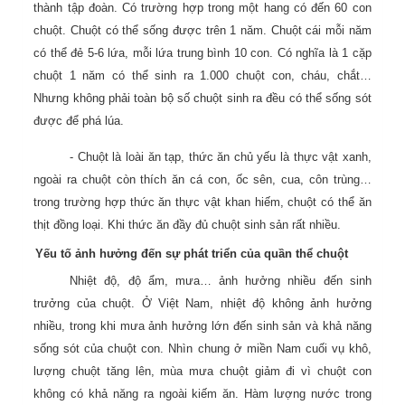
thành tập đoàn. Có trường hợp trong một hang có đến 60 con
chuột. Chuột có thể sống được trên 1 năm. Chuột cái mỗi năm
có thể đẻ 5-6 lứa, mỗi lứa trung bình 10 con. Có nghĩa là 1 cặp
chuột 1 năm có thể sinh ra 1.000 chuột con, cháu, chắt…
Nhưng không phải toàn bộ số chuột sinh ra đều có thể sống sót
được để phá lúa.
- Chuột là loài ăn tạp, thức ăn chủ yếu là thực vật xanh,
ngoài ra chuột còn thích ăn cá con, ốc sên, cua, côn trùng…
trong trường hợp thức ăn thực vật khan hiếm, chuột có thể ăn
thịt đồng loại. Khi thức ăn đầy đủ chuột sinh sản rất nhiều.
Yếu tố ảnh hưởng đến sự phát triển của quần thể chuột
Nhiệt độ, độ ẩm, mưa… ảnh hưởng nhiều đến sinh
trưởng của chuột. Ở Việt Nam, nhiệt độ không ảnh hưởng
nhiều, trong khi mưa ảnh hưởng lớn đến sinh sản và khả năng
sống sót của chuột con. Nhìn chung ở miền Nam cuối vụ khô,
lượng chuột tăng lên, mùa mưa chuột giảm đi vì chuột con
không có khả năng ra ngoài kiếm ăn. Hàm lượng nước trong