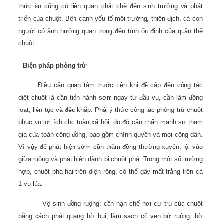
thức ăn cũng có liên quan chặt chẽ đến sinh trưởng và phát
triển của chuột. Bên cạnh yếu tố môi trường, thiên địch, cả con
người có ảnh hưởng quan trọng đến tính ổn định của quần thể
chuột.
Biện pháp phòng trừ
Điều cần quan tâm trước tiên khi đề cập đến công tác
diệt chuột là cần tiến hành sớm ngay từ đầu vụ, cần làm đồng
loạt, liên tục và đều khắp. Phải ý thức công tác phòng trừ chuột
phục vụ lợi ích cho toàn xã hội, do đó cần nhấn mạnh sự tham
gia của toàn cộng đồng, bao gồm chính quyền và mọi công dân.
Vì vậy để phát hiện sớm cần thăm đồng thường xuyên, lội vào
giữa ruộng và phát hiện dãnh bị chuột phá. Trong một số trường
hợp, chuột phá hại trên diện rộng, có thể gây mất trắng trên cả
1 vụ lúa.
- Vệ sinh đồng ruộng: cần hạn chế nơi cư trú của chuột
bằng cách phát quang bờ bụi, làm sạch cỏ ven bờ ruộng, bờ