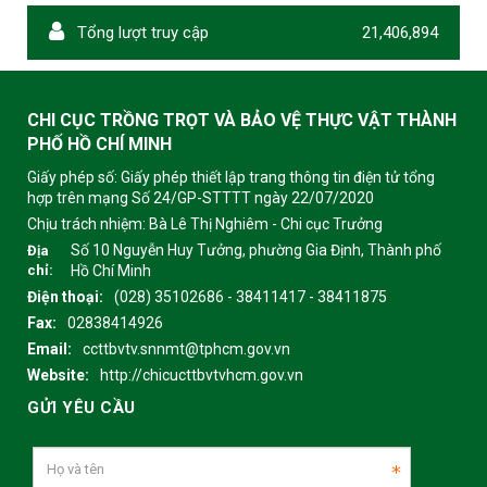
Tổng lượt truy cập
21,406,894
CHI CỤC TRỒNG TRỌT VÀ BẢO VỆ THỰC VẬT THÀNH
PHỐ HỒ CHÍ MINH
Giấy phép số: Giấy phép thiết lập trang thông tin điện tử tổng
hợp trên mạng Số 24/GP-STTTT ngày 22/07/2020
Chịu trách nhiệm:
Bà Lê Thị Nghiêm - Chi cục Trưởng
Số 10 Nguyễn Huy Tưởng, phường Gia Định, Thành phố
Địa
chỉ:
Hồ Chí Minh
Điện thoại:
(028) 35102686 - 38411417 - 38411875
Fax:
02838414926
Email:
ccttbvtv.snnmt@tphcm.gov.vn
Website:
http://chicucttbvtvhcm.gov.vn
GỬI YÊU CẦU