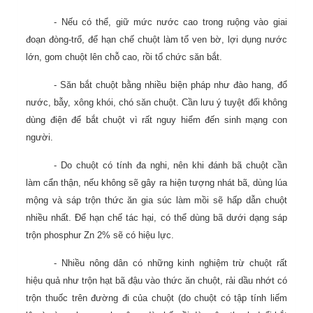
- Nếu có thể, giữ mức nước cao trong ruộng vào giai
đoạn đòng-trổ, để hạn chế chuột làm tổ ven bờ, lợi dụng nước
lớn, gom chuột lên chỗ cao, rồi tổ chức săn bắt.
- Săn bắt chuột bằng nhiều biện pháp như đào hang, đổ
nước, bẫy, xông khói, chó săn chuột. Cần lưu ý tuyệt đối không
dùng điện để bắt chuột vì rất nguy hiểm đến sinh mạng con
người.
- Do chuột có tính đa nghi, nên khi đánh bã chuột cần
làm cẩn thận, nếu không sẽ gây ra hiện tượng nhát bã, dùng lúa
mộng và sáp trộn thức ăn gia súc làm mồi sẽ hấp dẫn chuột
nhiều nhất. Để hạn chế tác hại, có thể dùng bã dưới dạng sáp
trộn phosphur Zn 2% sẽ có hiệu lực.
- Nhiều nông dân có những kinh nghiệm trừ chuột rất
hiệu quả như trộn hạt bã đậu vào thức ăn chuột, rải dầu nhớt có
trộn thuốc trên đường đi của chuột (do chuột có tập tính liếm