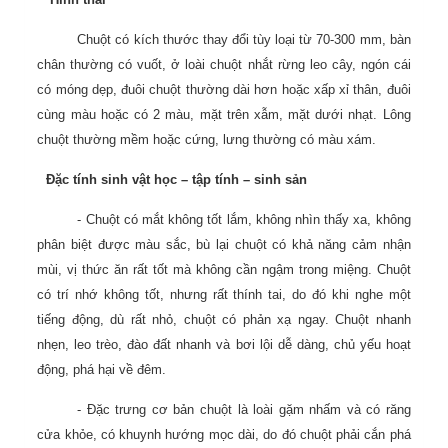
Chuột có kích thước thay đổi tùy loại từ 70-300 mm, bàn
chân thường có vuốt, ở loài chuột nhắt rừng leo cây, ngón cái
có móng dẹp, đuôi chuột thường dài hơn hoặc xấp xỉ thân, đuôi
cùng màu hoặc có 2 màu, mặt trên xẫm, mặt dưới nhạt. Lông
chuột thường mềm hoặc cứng, lưng thường có màu xám.
Đặc tính sinh vật học – tập tính – sinh sản
- Chuột có mắt không tốt lắm, không nhìn thấy xa, không
phân biệt được màu sắc, bù lại chuột có khả năng cảm nhận
mùi, vị thức ăn rất tốt mà không cần ngậm trong miệng. Chuột
có trí nhớ không tốt, nhưng rất thính tai, do đó khi nghe một
tiếng động, dù rất nhỏ, chuột có phản xạ ngay. Chuột nhanh
nhẹn, leo trèo, đào đất nhanh và bơi lội dễ dàng, chủ yếu hoạt
động, phá hại về đêm.
- Đặc trưng cơ bản chuột là loài gặm nhấm và có răng
cửa khỏe, có khuynh hướng mọc dài, do đó chuột phải cắn phá