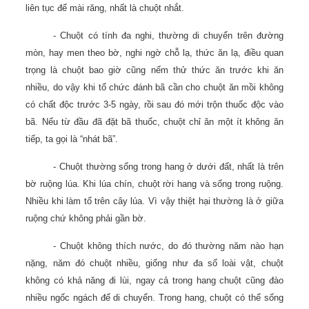
liên tục để mài răng, nhất là chuột nhắt.
- Chuột có tính đa nghi, thường di chuyển trên đường
mòn, hay men theo bờ, nghi ngờ chỗ lạ, thức ăn lạ, điều quan
trọng là chuột bao giờ cũng nếm thử thức ăn trước khi ăn
nhiều, do vậy khi tổ chức đánh bã cần cho chuột ăn mồi không
có chất độc trước 3-5 ngày, rồi sau đó mới trộn thuốc độc vào
bã. Nếu từ đầu đã đặt bã thuốc, chuột chỉ ăn một ít không ăn
tiếp, ta gọi là “nhát bã”.
- Chuột thường sống trong hang ở dưới đất, nhất là trên
bờ ruộng lúa. Khi lúa chín, chuột rời hang và sống trong ruộng.
Nhiều khi làm tổ trên cây lúa. Vì vậy thiệt hại thường là ở giữa
ruộng chứ không phải gần bờ.
- Chuột không thích nước, do đó thường năm nào hạn
nặng, năm đó chuột nhiều, giống như đa số loài vật, chuột
không có khả năng đi lùi, ngay cả trong hang chuột cũng đào
nhiều ngốc ngách để di chuyển. Trong hang, chuột có thể sống