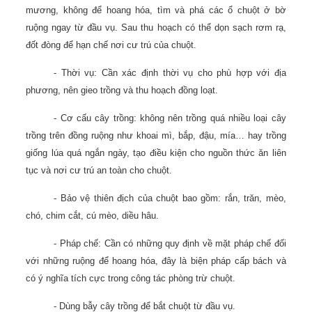
mương, không để hoang hóa, tìm và phá các ổ chuột ở bờ
ruộng ngay từ đầu vụ. Sau thu hoạch có thể dọn sạch rơm rạ,
đốt đòng để hạn chế nơi cư trú của chuột.
- Thời vụ: Cần xác định thời vụ cho phù hợp với địa
phương, nên gieo trồng và thu hoạch đồng loạt.
- Cơ cấu cây trồng: không nên trồng quá nhiều loại cây
trồng trên đồng ruộng như khoai mì, bắp, đậu, mía… hay trồng
giống lúa quá ngắn ngày, tạo điều kiện cho nguồn thức ăn liên
tục và nơi cư trú an toàn cho chuột.
- Bảo vệ thiên địch của chuột bao gồm: rắn, trăn, mèo,
chó, chim cắt, cú mèo, diều hâu.
- Pháp chế: Cần có những quy định về mặt pháp chế đối
với những ruộng để hoang hóa, đây là biện pháp cấp bách và
có ý nghĩa tích cực trong công tác phòng trừ chuột.
- Dùng bẫy cây trồng để bắt chuột từ đầu vụ.