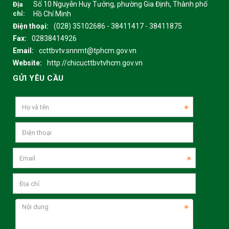
Số 10 Nguyễn Huy Tưởng, phường Gia Định, Thành phố
Địa
chỉ:
Hồ Chí Minh
Điện thoại:
(028) 35102686 - 38411417 - 38411875
Fax:
02838414926
Email:
ccttbvtv.snnmt@tphcm.gov.vn
Website:
http://chicucttbvtvhcm.gov.vn
GỬI YÊU CẦU