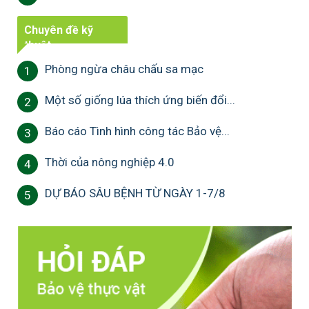
Chuyên đề kỹ
thuật
Phòng ngừa châu chấu sa mạc
1
Một số giống lúa thích ứng biến đổi...
2
Báo cáo Tình hình công tác Bảo vệ...
3
Thời của nông nghiệp 4.0
4
DỰ BÁO SÂU BỆNH TỪ NGÀY 1-7/8
5