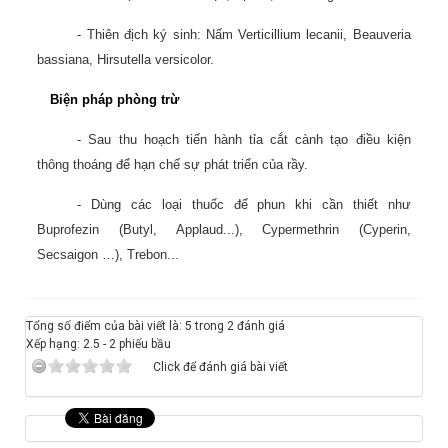
- Thiên địch ký sinh: Nấm Verticillium lecanii, Beauveria
bassiana, Hirsutella versicolor.
Biện pháp phòng trừ
- Sau thu hoạch tiến hành tỉa cắt cành tạo điều kiện
thông thoáng để hạn chế sự phát triển của rầy.
- Dùng các loại thuốc để phun khi cần thiết như
Buprofezin (Butyl, Applaud...), Cypermethrin (Cyperin,
Secsaigon …), Trebon...
Tổng số điểm của bài viết là: 5 trong 2 đánh giá
Xếp hạng:
2.5
-
2
phiếu bầu
Click để đánh giá bài viết