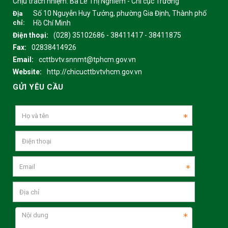
Chịu trách nhiệm:
Bà Lê Thị Nghiêm - Chi cục Trưởng
Số 10 Nguyễn Huy Tưởng, phường Gia Định, Thành phố
Địa
chỉ:
Hồ Chí Minh
Điện thoại:
(028) 35102686 - 38411417 - 38411875
Fax:
02838414926
Email:
ccttbvtv.snnmt@tphcm.gov.vn
Website:
http://chicucttbvtvhcm.gov.vn
GỬI YÊU CẦU