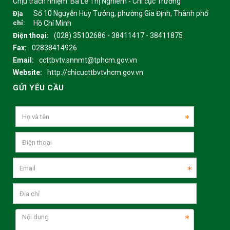
Chịu trách nhiệm:
Bà Lê Thị Nghiêm - Chi cục Trưởng
Số 10 Nguyễn Huy Tưởng, phường Gia Định, Thành phố
Địa
chỉ:
Hồ Chí Minh
Điện thoại:
(028) 35102686 - 38411417 - 38411875
Fax:
02838414926
Email:
ccttbvtv.snnmt@tphcm.gov.vn
Website:
http://chicucttbvtvhcm.gov.vn
GỬI YÊU CẦU