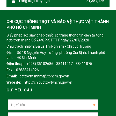
Tổng lượt truy cập
21,387,126
CHI CỤC TRỒNG TRỌT VÀ BẢO VỆ THỰC VẬT THÀNH
PHỐ HỒ CHÍ MINH
Giấy phép số: Giấy phép thiết lập trang thông tin điện tử tổng
hợp trên mạng Số 24/GP-STTTT ngày 22/07/2020
Chịu trách nhiệm:
Bà Lê Thị Nghiêm - Chi cục Trưởng
Số 10 Nguyễn Huy Tưởng, phường Gia Định, Thành phố
Địa
chỉ:
Hồ Chí Minh
Điện thoại:
(028) 35102686 - 38411417 - 38411875
Fax:
02838414926
Email:
ccttbvtv.snnmt@tphcm.gov.vn
Website:
http://chicucttbvtvhcm.gov.vn
GỬI YÊU CẦU