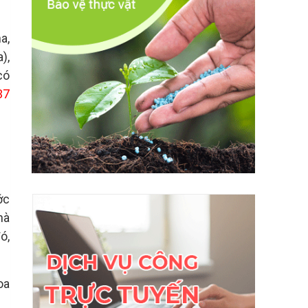
a,
),
có
37
ớc
hà
ó,
oa