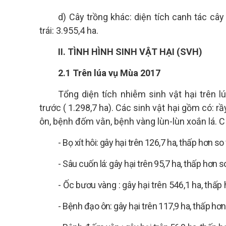
d) Cây trồng khác: diện tích canh tác câ
trái: 3.955,4 ha.
II. TÌNH HÌNH SINH VẬT HẠI (SVH)
2.1 Trên lúa vụ Mùa 2017
Tổng diện tích nhiễm
sinh vật hại
trên l
trước
(
1.298,7
ha). Các
sinh vật hại
gồm có: rầy
ôn, bệnh đốm vằn, bệnh vàng lùn-lùn xoắn lá.
- Bọ xít hôi: gây hại trên
126,7
ha,
thấp
hơn so 
- Sâu cuốn lá: gây hại trên
95,7
ha,
thấp
hơn so
-
Ốc bươu vàng
:
gây hại trên
546,1
ha,
thấp
- Bệnh đạo ôn: gây hại trên
117,9
ha, thấp hơn