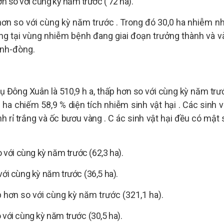
ơn so với cùng kỳ năm trước (
72
ha).
hơn so với cùng kỳ năm trước
. Trong đó 30,0 ha nhiễm nh
ộng tại vùng nhiễm bệnh đang giai đoạn trưởng thành và v
ánh-đòng.
ụ Đông Xuân
là
510,9 h
a,
thấp
hơn so với cùng kỳ năm trư
 ha
chiếm
58,9
%
diện tích
nhiễm
sinh vật hại
. Các
sinh v
h rỉ trắng
và
ốc bươu vàng
. C
ác
sinh vật hại
đều có mật 
so với cùng kỳ năm trước (62,3 ha).
với cùng kỳ năm
trước
(36,5 ha).
p
hơn so với cùng kỳ năm trước
(321,1 ha).
 với cùng kỳ năm trước
(30,5 ha).