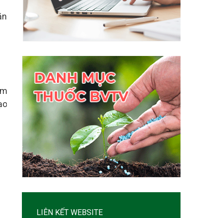
ăn
ăm
ạo
LIÊN KẾT WEBSITE