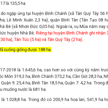
17 là 135,5 ha.
 do ngập úng tại huyện Bình Chánh (xã Tân Quý Tây 56 h
ha, Lê Minh Xuân 2,3 ha), quận Bình Tân (Tân Tạo 08 ha
Nhà Bè (xã Nhơn Đức 0,05 ha). Ngoài ra, vụ Mùa năm nay 
n Đức huyện Nhà Bè.
Riêng tại huyện Bình Chánh ghi nhận 
30 ha), Tân Túc (5 ha) và Tân Quý Tây (2 ha).
 đã xuống giống được 188 ha.
017-2018 là 1.645,6 ha, cao hơn so với cùng kỳ năm trư
óc Môn 319,3 ha, Bình Chánh 373,2 ha, Cần Giờ 28,3 ha, N
Quận 9: 25,4 ha, Bình Tân 18,5 ha, Quận 7: 4,2 ha. Trong đ
rau muống nước là 681 ha.
g là 1.028,8 ha.
Trong đó có 200,9 ha hoa lan; 541,9 ha h