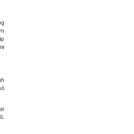
ng
âm
áp
ừa
nh
số
ại
XL