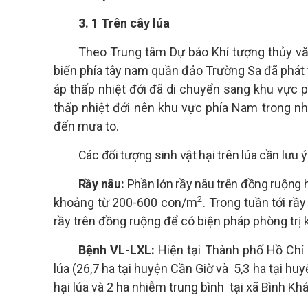
3.
1 Trên cây lúa
Theo Trung tâm Dự báo Khí tượng thủy vă
biển phía tây nam quần đảo Trường Sa đã phát tr
áp thấp nhiệt đới đã di chuyển sang khu vực p
thấp nhiệt đới nên khu vực phía Nam trong nh
đến mưa to.
Các đối tượng sinh vật hại trên lúa cần lưu 
Rầy nâu:
Phần lớn rầy nâu trên đồng ruộng h
2
khoảng từ 200-600 con/m
. Trong tuần tới rầ
rầy trên đồng ruộng để có biện pháp phòng trị k
Bệnh VL-LXL:
Hiện tại Thành phố Hồ Chí
lúa (26,7 ha tại huyện Cần Giờ và
5,3 ha tại hu
hại lúa và 2 ha nhiễm trung bình
tại xã Bình Kh