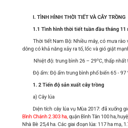
I.
TÌNH HÌNH THỜI TIẾT VÀ CÂY TRỒNG
1.1 Tình hình thời tiết tuần đầu tháng 1
Thời tiết Nam Bộ: Nhiều mây, có mưa rào 
dông có khả năng xảy ra tố, lốc và gió giật mạn
o
Nhiệt độ: trung bình 26 – 29
C, thấp nhất 
Độ ẩm: Độ ẩm trung bình phổ biến
65 - 97
1.
2
Tiến độ sản xuất
cây trồng
a)
Cây lúa
Diện tích cây lúa vụ Mùa 2017: đã xuống g
Bình Chánh 2.303 ha,
quận Bình Tân 100 ha, huyệ
Nhà Bè 25,4 ha. Các giai đoạn lúa: 117 ha mạ, 1.