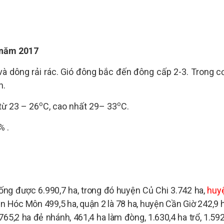
1 năm 2017
và dông rải rác. Gió đông bắc đến đông cấp 2-3. Trong c
h.
o
o
từ 23 – 26
C, cao nhất 29– 33
C.
%
.
iống được 6.990,7 ha, trong đó huyện Củ Chi 3.742 ha,
huy
n Hóc Môn 499,5 ha, quận 2 là 78 ha, huyện Cần Giờ 242,9 h
765,2 ha đẻ nhánh, 461,4 ha làm đòng, 1.630,4 ha trổ, 1.592