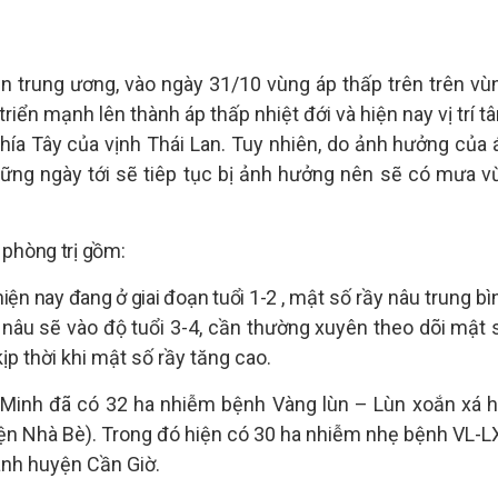
n trung ương, vào ngày 31/10 vùng áp thấp trên trên vù
iển mạnh lên thành áp thấp nhiệt đới và hiện nay vị trí t
hía Tây của vịnh Thái Lan. Tuy nhiên, do ảnh hưởng của 
ững ngày tới sẽ tiêp tục bị ảnh hưởng nên sẽ có mưa v
ý phòng trị gồm:
iện nay đang ở giai đoạn tuổi 1-2
, mật số rầy nâu trung bì
y nâu sẽ vào độ tuổi 3-4, cần thường xuyên theo dõi mật 
ịp thời khi mật số rầy tăng cao.
 Minh đã có 32 ha nhiễm bệnh Vàng lùn – Lùn xoắn xá h
yện Nhà Bè). Trong đó hiện có 30 ha nhiễm nhẹ bệnh VL-L
ánh huyện Cần Giờ.