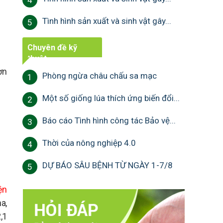
4
Tình hình sản xuất và sinh vật gây...
5
Chuyên đề kỹ
thuật
ơn
Phòng ngừa châu chấu sa mạc
1
Một số giống lúa thích ứng biến đổi...
2
Báo cáo Tình hình công tác Bảo vệ...
3
Thời của nông nghiệp 4.0
4
DỰ BÁO SÂU BỆNH TỪ NGÀY 1-7/8
5
ện
a,
,1