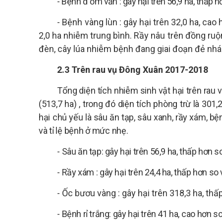
- Bệnh đ
ốm vằn
: gây hại trên
56,9
ha, thấp h
-
Bệnh
vàng lùn
: gây hại trên
32,0
ha,
cao
2,0 ha nhiễm trung bình. Rầy nâu trên đồng ru
đèn, cây lúa nhiễm bệnh đang giai đoạn đẻ nh
2.3
Trên rau
vụ Đông Xuân 2017-2018
Tổng
diện tích
nhiễm
sinh vật hại
trên rau
v
(513,7 ha)
, trong đó
diện tích
phòng trừ là
301,2
hại
chủ yếu là sâu ăn tạp, sâu xanh, rầy xám, bện
và tỉ lệ bệnh ở mức nhẹ.
- Sâu ăn tạp: gây hại trên 56,9 ha, thấp hơn 
-
Rầy xám
:
gây hại trên
24,4
ha,
thấp
hơn so 
-
Ốc bươu vàng
: gây hại trên
318,3
ha,
thấ
- Bệnh rỉ trắng: gây hại trên
41
ha,
cao
hơn so