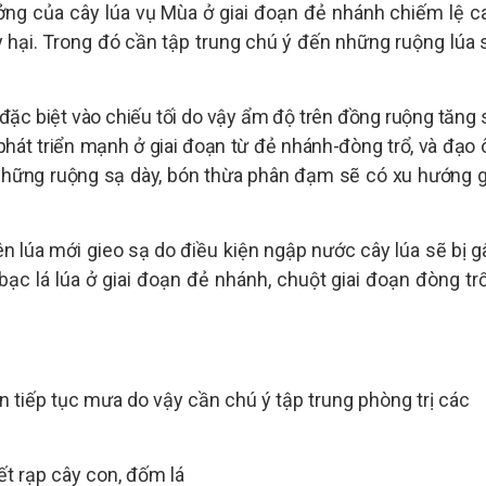
ưởng của cây lúa vụ Mùa ở giai đoạn đẻ nhánh chiếm lệ c
y hại. Trong đó cần tập trung chú ý đến những ruộng lúa 
 đặc biệt vào chiếu tối do vậy ẩm độ trên đồng ruộng tăng 
 phát triển mạnh ở giai đoạn từ đẻ nhánh-đòng trổ, và đạo 
i những ruộng sạ dày, bón thừa phân đạm sẽ có xu hướng g
ên lúa mới gieo sạ do điều kiện ngập nước cây lúa sẽ bị g
bạc lá lúa ở giai đoạn đẻ nhánh, chuột giai đoạn đòng trổ
òn tiếp tục mưa do vậy cần chú ý tập trung phòng trị các
ết rạp cây con, đốm lá