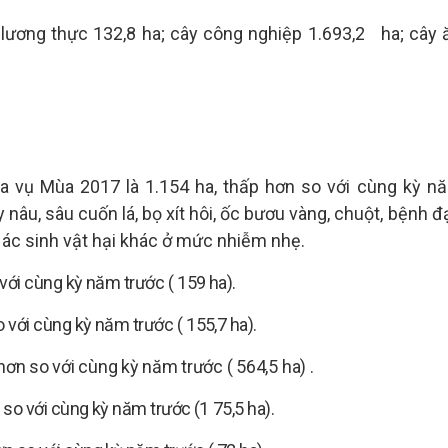
y lương thực 132,8 ha; cây công nghiệp 1.693,2
ha; cây 
úa vụ
Mùa 2017
là
1.154
ha,
thấp
hơn so với
cùng kỳ n
 nâu, sâu cuốn lá, bọ xít hôi, ốc bươu vàng, chuột, bệnh đ
C
ác sinh vật hại khác
ở mức nhiễm nhẹ.
với cùng kỳ năm trước (
159
ha).
 với cùng kỳ năm trước (
155,7
ha).
hơn so với cùng kỳ năm
trước (
564,5
ha)
.
 so với cùng kỳ năm trước (1
75,5
ha).