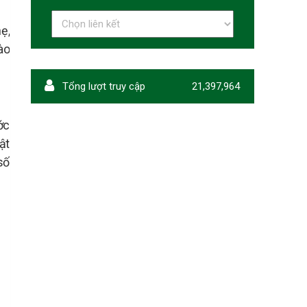
ẹ,
ào
Tổng lượt truy cập
21,397,964
ớc
ật
số