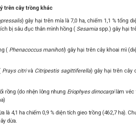
 ý trên cây trồng khác
pressalis
) gây hại trên mía là 7,0 ha, chiếm 1,1 % tổng di
 tích bị sâu đục thân mình hồng (
Sesamia
spp.) gây hại tr
ng (
Phenacoccus manihoti
) gây hại trên cây khoai mì (di
(
Prays citri
và
Citripestis sagittiferella
) gây hại trên cây 
hổi rồng (do nhện lông nhung
Eriophyes dimocarpi
làm véc 
ha)
ừa là 4,1 ha chiếm 0,9 % diện tích gieo trồng (462,7 ha). Ch
cây dừa.