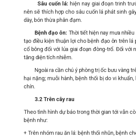
Sâu cuốn lá:
hiện nay giai đoạn trinh tr
nên sẽ thích hợp cho sâu cuốn lá phát sinh gâ
dày, bón thừa phân đạm.
Bệnh đạo ôn:
Thời tiết hiện nay mưa nhiều
tạo điều kiện thuận lợi cho bệnh đạo ôn trên lá
cổ bông đối với lúa giai đoạn đòng-trổ. Đối vớ
tăng diện tích nhiễm.
Ngoài ra cần chú ý phòng trị ốc bưu vàng
tr
hại nặng; muỗi hành, bệnh thối bị do vi khuẩn, 
chín.
3.2 Trên cây rau
Theo tình hình dự báo trong thời gian tới vẫn c
bệnh như:
+ Trên nhóm rau ăn lá: bệnh thối nhũn, bệnh ch