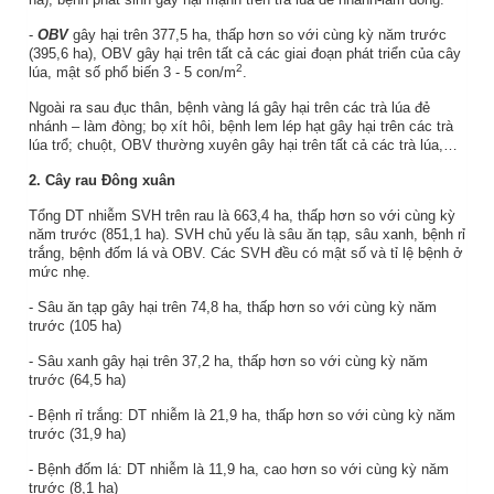
-
OBV
gây hại trên 377,5 ha, thấp hơn so với cùng kỳ năm trước
(395,6 ha), OBV gây hại trên tất cả các giai đoạn phát triển của cây
2
lúa, mật số phổ biến 3 - 5 con/m
.
Ngoài ra sau đục thân, bệnh vàng lá gây hại trên các trà lúa đẻ
nhánh – làm đòng; bọ xít hôi, bệnh lem lép hạt gây hại trên các trà
lúa trổ; chuột, OBV thường xuyên gây hại trên tất cả các trà lúa,…
2. Cây rau Đông xuân
Tổng DT nhiễm SVH trên rau là 663,4 ha, thấp hơn so với cùng kỳ
năm trước (851,1 ha). SVH chủ yếu là sâu ăn tạp, sâu xanh, bệnh rỉ
trắng, bệnh đốm lá và OBV. Các SVH đều có mật số và tỉ lệ bệnh ở
mức nhẹ.
- Sâu ăn tạp gây hại trên 74,8 ha, thấp hơn so với cùng kỳ năm
trước (105 ha)
- Sâu xanh gây hại trên 37,2 ha, thấp hơn so với cùng kỳ năm
trước (64,5 ha)
- Bệnh rỉ trắng: DT nhiễm là 21,9 ha, thấp hơn so với cùng kỳ năm
trước (31,9 ha)
- Bệnh đốm lá: DT nhiễm là 11,9 ha, cao hơn so với cùng kỳ năm
trước (8,1 ha)