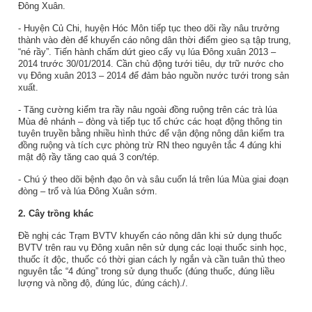
Đông Xuân.
- Huyện Củ Chi, huyện Hóc Môn tiếp tục theo dõi rầy nâu trưởng
thành vào đèn để khuyến cáo nông dân thời điểm gieo sạ tập trung,
“né rầy”. Tiến hành chấm dứt gieo cấy vụ lúa Đông xuân 2013 –
2014 trước 30/01/2014. Cần chủ động tưới tiêu, dự trữ nước cho
vụ Đông xuân 2013 – 2014 để đảm bảo nguồn nước tưới trong sản
xuất.
- Tăng cường kiểm tra rầy nâu ngoài đồng ruộng trên các trà lúa
Mùa đẻ nhánh – đòng và tiếp tục tổ chức các hoạt động thông tin
tuyên truyền bằng nhiều hình thức để vận động nông dân kiểm tra
đồng ruộng và tích cực phòng trừ RN theo nguyên tắc 4 đúng khi
mật độ rầy tăng cao quá 3 con/tép.
- Chú ý theo dõi bệnh đạo ôn và sâu cuốn lá trên lúa Mùa giai đoạn
đòng – trổ và lúa Đông Xuân sớm.
2. Cây trồng khác
Đề nghị các Trạm BVTV khuyến cáo nông dân khi sử dụng thuốc
BVTV trên rau vụ Đông xuân nên sử dụng các loại thuốc sinh học,
thuốc ít độc, thuốc có thời gian cách ly ngắn và cần tuân thủ theo
nguyên tắc “4 đúng” trong sử dụng thuốc (đúng thuốc, đúng liều
lượng và nồng độ, đúng lúc, đúng cách)./.