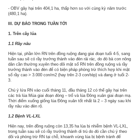
- OBV gây hại trên 404,1 ha, thấp hơn so với cùng kỳ năm trước
(480,1 ha).
III. DỰ BÁO TRONG TUẦN TỚI
1. Trên cây lúa
1.1 Rầy nâu
Hiện tại, phần lớn RN trên đồng ruộng đang giai đoạn tuổi 4-5, sang
tuần sau sẽ có rầy trưởng thành vào đèn rải rác, do đó bà con nông
dân cần thường xuyên theo dõi mật số RN trên đồng ruộng và rầy
trưởng thành vào đèn để có biện pháp phòng trừ thích hợp khi mật
số rầy cao > 3.000 con/m2 (hay trên 2-3 con/tép) và đang ở tuổi 2-
3.
Chú ý lứa RN vào cuối tháng 11, đầu tháng 12 có thể gây hại trên
các trà lúa Mùa giai đoạn đòng – trổ và lúa Đông xuân giai đoạn mạ.
Thời điểm xuống giống lúa Đông xuân tốt nhất là 2 – 3 ngày sau khi
rầy nâu vào đèn rộ.
1.2 Bệnh VL-LXL
Hiện nay, trên đồng ruộng còn 13,35 ha lúa bị nhiễm bệnh VL-LXL,
trong tuần sau sẽ có rầy trưởng thành di trú do đó cần chú ý theo
dõi và phòng trừ RN tại chỗ, khoanh vùng lúa bị bệnh tránh để