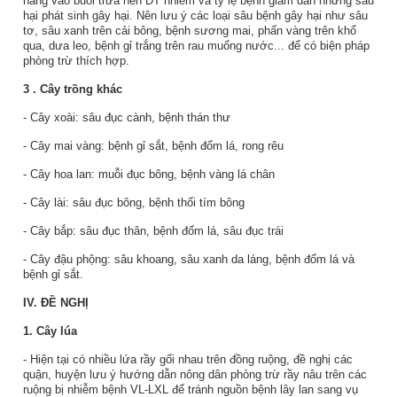
nắng vào buổi trưa nên DT nhiễm và tỷ lệ bệnh giảm dần nhưng sâu
hại phát sinh gây hại. Nên lưu ý các loại sâu bệnh gây hại như sâu
tơ, sâu xanh trên cải bông, bệnh sương mai, phấn vàng trên khổ
qua, dưa leo, bệnh gỉ trắng trên rau muống nước... để có biện pháp
phòng trừ thích hợp.
3
. Cây trồng khác
- Cây xoài: sâu đục cành, bệnh thán thư
- Cây mai vàng: bệnh gỉ sắt, bệnh đốm lá, rong rêu
- Cây hoa lan: muỗi đục bông, bệnh vàng lá chân
- Cây lài: sâu đục bông, bệnh thối tím bông
- Cây bắp: sâu đục thân, bệnh đốm lá, sâu đục trái
- Cây đậu phộng: sâu khoang, sâu xanh da láng, bệnh đốm lá và
bệnh gỉ sắt.
IV. ĐỀ NGHỊ
1. Cây lúa
- Hiện tại có nhiều lứa rầy gối nhau trên đồng ruộng, đề nghị các
quận, huyện lưu ý hướng dẫn nông dân phòng trừ rầy nâu trên các
ruộng bị nhiễm bệnh VL-LXL để tránh nguồn bệnh lây lan sang vụ