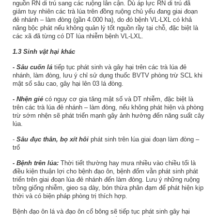
nguồn RN di trú sang các ruộng lân cận. Dù áp lực RN di trú đã
giảm tuy nhiên các trà lúa trên đồng ruộng chủ yếu đang giai đoạn
đẻ nhánh – làm đòng (gần 4.000 ha), do đó bệnh VL-LXL có khả
năng bộc phát nếu không quản lý tốt nguồn rầy tại chỗ, đặc biệt là
các xã đã từng có DT lúa nhiễm bệnh VL-LXL.
1.3 Sinh vật hại khác
- Sâu cuốn lá
tiếp tục phát sinh và gây hại trên các trà lúa đẻ
nhánh, làm đòng, lưu ý chỉ sử dụng thuốc BVTV phòng trừ SCL khi
mật số sâu cao, gây hại lên 03 lá đòng.
- Nhện gié
có nguy cơ gia tăng mật số và DT nhiễm, đặc biệt là
trên các trà lúa đẻ nhánh – làm đòng, nếu không phát hiện và phòng
trừ sớm nhện sẽ phát triển mạnh gây ảnh hưởng đến năng suất cây
lúa.
-
Sâu đục thân, bọ xít hôi
phát sinh trên lúa giai đoạn làm đòng –
trổ
- Bệnh trên lúa:
Thời tiết thường hay mưa nhiều vào chiều tối là
điều kiện thuận lợi cho bệnh đạo ôn, bệnh đốm vằn phát sinh phát
triển trên giai đoạn lúa đẻ nhánh đến làm đòng. Lưu ý những ruộng
trồng giống nhiễm, gieo sạ dày, bón thừa phân đạm để phát hiện kịp
thời và có biện pháp phòng trị thích hợp.
Bệnh đạo ôn lá và đạo ôn cổ bông sẽ tiếp tục phát sinh gây hại