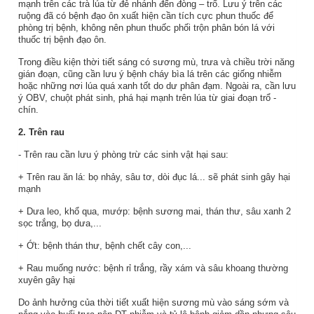
mạnh trên các trà lúa từ đẻ nhánh đến đòng – trổ. Lưu ý trên các
ruộng đã có bệnh đạo ôn xuất hiện cần tích cực phun thuốc để
phòng trị bệnh, không nên phun thuốc phối trộn phân bón lá với
thuốc trị bệnh đạo ôn.
Trong điều kiện thời tiết sáng có sương mù, trưa và chiều trời năng
gián đoạn, cũng cần lưu ý bệnh cháy bìa lá trên các giống nhiễm
hoặc những nơi lúa quá xanh tốt do dư phân đạm. Ngoài ra, cần lưu
ý OBV, chuột phát sinh, phá hại mạnh trên lúa từ giai đoạn trổ -
chín.
2. Trên rau
- Trên rau cần lưu ý phòng trừ các sinh vật hại sau:
+ Trên rau ăn lá: bọ nhảy, sâu tơ, dòi đục lá... sẽ phát sinh gây hại
mạnh
+ Dưa leo, khổ qua, mướp: bệnh sương mai, thán thư, sâu xanh 2
sọc trắng, bọ dưa,...
+ Ớt: bệnh thán thư, bệnh chết cây con,...
+ Rau muống nước: bệnh rỉ trắng, rầy xám và sâu khoang thường
xuyên gây hại
Do ảnh hưởng của thời tiết xuất hiện sương mù vào sáng sớm và