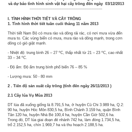
và dự báo tình hình sinh vật hại cây trồng đến ngày 03/12/2013
_________________________________________
I.
TÌNH HÌNH THỜI TIẾT VÀ CÂY TRỒNG
1. Tình hình thời tiết tuần cuối tháng 11 năm 2013
Thời tiết Nam Bộ có mưa rào và dông rải rác, có nơi mưa vừa đến
mưa to. Các vùng biển có mưa, mưa rào và dông mạnh, trong cơn
dông có gió giật mạnh.
o
o
- Nhiệt độ: trung bình 26 – 27
C, thấp nhất từ 21 – 23
C, cao nhất
o
33 – 34
C.
- Độ ẩm: Độ ẩm trung bình phổ biến 76 – 85 %
- Lượng mưa: 50 - 80 mm
2
. Tiến độ sản xuất
cây trồng
(tính đến ngày
26/11/2013
)
2.1
Cây lúa Vụ Mùa 2013
DT lúa đã xuống giống là 8.791,5 ha, ở huyện Củ Chi 3.989 ha, Q.2:
90 ha, huyện Hóc Môn 830,5 ha, Bình Chánh 3.159 ha, quận Bình
Tân 120 ha, huyện Nhà Bè 100,4 ha, huyện Cần Giờ 502,6 ha.
Trong đó, DT lúa giai đoạn đẻ nhánh 742 ha, làm đòng 1.734,5 ha,
trổ 2.152,5 ha, chín 1.969,7 ha và thu hoạch 2.188,5 ha.