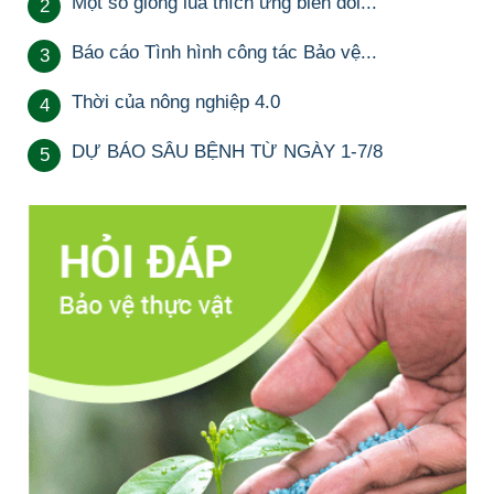
Một số giống lúa thích ứng biến đổi...
2
Báo cáo Tình hình công tác Bảo vệ...
3
Thời của nông nghiệp 4.0
4
DỰ BÁO SÂU BỆNH TỪ NGÀY 1-7/8
5