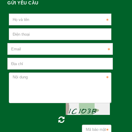
GỬI YÊU CẦU