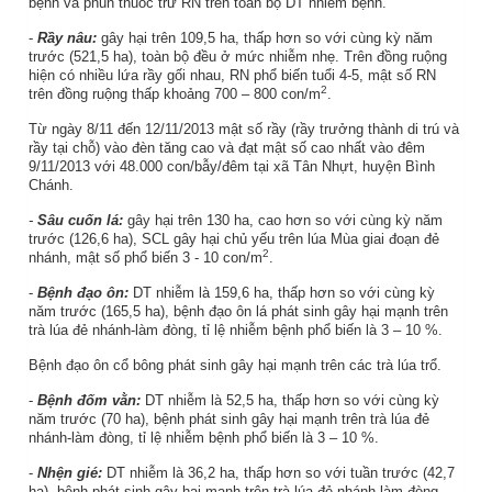
bệnh và phun thuốc trừ RN trên toàn bộ DT nhiễm bệnh.
-
Rầy nâu:
gây hại trên 109,5 ha, thấp hơn so với cùng kỳ năm
trước (521,5 ha), toàn bộ đều ở mức nhiễm nhẹ. Trên đồng ruộng
hiện có nhiều lứa rầy gối nhau, RN phổ biến tuổi 4-5, mật số RN
2
trên đồng ruộng thấp khoảng 700 – 800 con/m
.
Từ ngày 8/11 đến 12/11/2013 mật số rầy (rầy trưởng thành di trú và
rầy tại chỗ) vào đèn tăng cao và đạt mật số cao nhất vào đêm
9/11/2013 với 48.000 con/bẫy/đêm tại xã Tân Nhựt, huyện Bình
Chánh.
-
Sâu cuốn lá:
gây hại trên 130 ha, cao hơn so với cùng kỳ năm
trước (126,6 ha), SCL gây hại chủ yếu trên lúa Mùa giai đoạn đẻ
2
nhánh, mật số phổ biến 3 - 10 con/m
.
-
Bệnh đạo ôn:
DT nhiễm là 159,6 ha, thấp hơn so với cùng kỳ
năm trước (165,5 ha), bệnh đạo ôn lá phát sinh gây hại mạnh trên
trà lúa đẻ nhánh-làm đòng, tỉ lệ nhiễm bệnh phổ biến là 3 – 10 %.
Bệnh đạo ôn cổ bông phát sinh gây hại mạnh trên các trà lúa trổ.
-
Bệnh đốm vằn:
DT nhiễm là 52,5 ha, thấp hơn so với cùng kỳ
năm trước (70 ha), bệnh phát sinh gây hại mạnh trên trà lúa đẻ
nhánh-làm đòng, tỉ lệ nhiễm bệnh phổ biến là 3 – 10 %.
-
Nhện gié:
DT nhiễm là 36,2 ha, thấp hơn so với tuần trước (42,7
ha), bệnh phát sinh gây hại mạnh trên trà lúa đẻ nhánh-làm đòng.