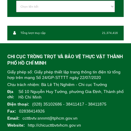
Tổng lượt truy cập
21,374,416
CHI CỤC TRỒNG TRỌT VÀ BẢO VỆ THỰC VẬT THÀNH
PHỐ HỒ CHÍ MINH
Giấy phép số: Giấy phép thiết lập trang thông tin điện tử tổng
hợp trên mạng Số 24/GP-STTTT ngày 22/07/2020
Chịu trách nhiệm:
Bà Lê Thị Nghiêm - Chi cục Trưởng
Số 10 Nguyễn Huy Tưởng, phường Gia Định, Thành phố
Địa
chỉ:
Hồ Chí Minh
Điện thoại:
(028) 35102686 - 38411417 - 38411875
Fax:
02838414926
Email:
ccttbvtv.snnmt@tphcm.gov.vn
Website:
http://chicucttbvtvhcm.gov.vn